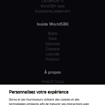
Couverture TV
WorldSBK Apps
Accessibility statement
Inside WorldSBK
Billets
Store
Sponsors
Glossaire
Licenciés
Predictor
À propos
MotoGP Group
Politique d'utilisation des cookies
Personnalisez votre expérience
Termes et conditions d'utilisation
Entreprise & ESG
Dorna et ses fournisseurs utilisent des cookies et des
Politique de confidentialité
technologies similaires afin de mesurer vos interactions avec