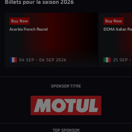
Billets pour la saison 2026
Buy Now
Buy Now
Acerbis French Round
EICMA Italian R
04 SEP - 06 SEP 2026
25 SEP -
SPONSOR TITRE
TOP SPONSOR