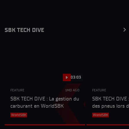
SBK TECH DIVE
03:03
FEATURE
1MO AGO
FEATURE
SBK TECH DIVE : La gestion du
SBK TECH DIVE :
carburant en WorldSBK
des pneus lors 
de WorldSBK
WorldSBK
WorldSBK