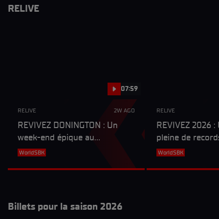
RELIVE
07:59
RELIVE
2W AGO
RELIVE
REVIVEZ DONINGTON : Un
REVIVEZ 2026 : 
week-end épique au
pleine de record
Royaume-Uni, marqué par la
WorldSBK
WorldSBK
WorldSBK
fin de séries et le sacre d'un
nouveau vainqueur
Billets pour la saison 2026