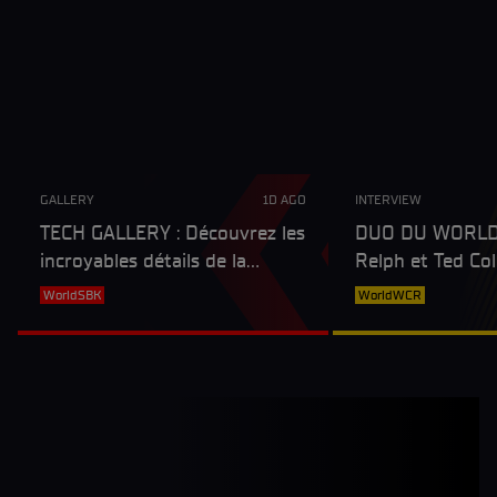
GALLERY
1D AGO
INTERVIEW
TECH GALLERY : Découvrez les
DUO DU WORLDW
incroyables détails de la
Relph et Ted Coll
Yamaha R1 2026 !
de couple marié e
WorldSBK
WorldWCR
en commun, sur 
comme en deho