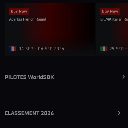
Buy Now
Buy Now
Acerbis French Round
EICMA Italian R
04 SEP - 06 SEP 2026
25 SEP -
PILOTES WorldSBK
CLASSEMENT 2026