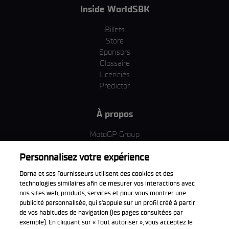
Inside WorldSBK
Billets
Store
Sponsors
Glossaire
Licenciés
Predictor
À propos
MotoGP Group
Politique d'utilisation des cookies
Personnalisez votre expérience
Termes et conditions d'utilisation
Entreprise & ESG
Dorna et ses fournisseurs utilisent des cookies et des
Politique de confidentialité
technologies similaires afin de mesurer vos interactions avec
Politique d’achat
nos sites web, produits, services et pour vous montrer une
publicité personnalisée, qui s’appuie sur un profil créé à partir
de vos habitudes de navigation (les pages consultées par
exemple). En cliquant sur « Tout autoriser », vous acceptez le