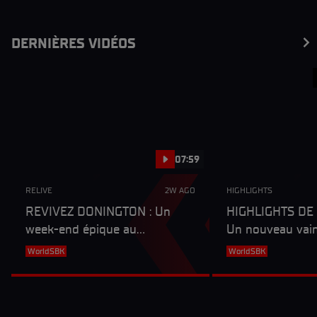
DERNIÈRES VIDÉOS
07:59
RELIVE
2W AGO
HIGHLIGHTS
REVIVEZ DONINGTON : Un
HIGHLIGHTS DE 
week-end épique au
Un nouveau vain
Royaume-Uni, marqué par la
titres assurés et
WorldSBK
WorldSBK
fin de séries et le sacre d'un
encore à Donin
nouveau vainqueur