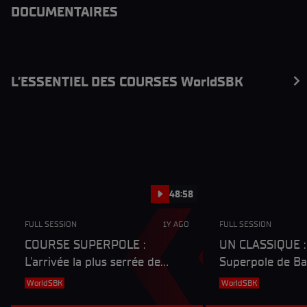
DOCUMENTAIRES
L’ESSENTIEL DES COURSES WorldSBK
48:58
FULL SESSION
1Y AGO
FULL SESSION
COURSE SUPERPOLE :
UN CLASSIQUE :
L'arrivée la plus serrée de
Superpole de Ba
l'histoire du WorldSBK, 0.003s
se joue dans le 
WorldSBK
WorldSBK
entre les deux premiers !
entre trois pilot