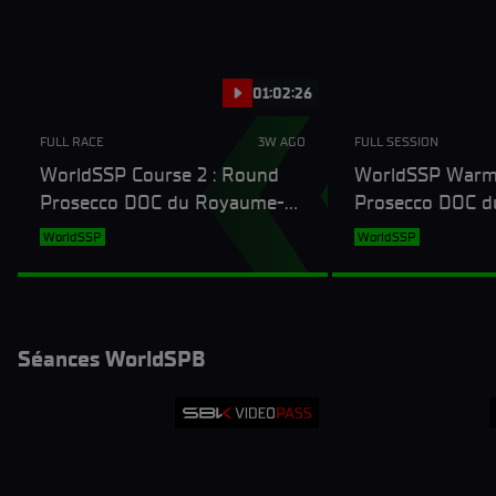
01:02:26
FULL RACE
3W AGO
FULL SESSION
WorldSSP Course 2 : Round
WorldSSP Warm 
Prosecco DOC du Royaume-
Prosecco DOC 
Uni
Uni
WorldSSP
WorldSSP
Séances WorldSPB