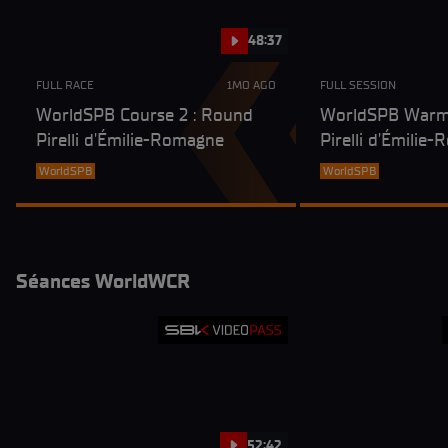
48:37
FULL RACE
1MO AGO
FULL SESSION
WorldSPB Course 2 : Round
WorldSPB Warm 
Pirelli d'Émilie-Romagne
Pirelli d'Émilie
WorldSPB
WorldSPB
Séances WorldWCR
52:42