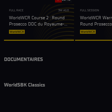
FULL RACE
3W AGO
FULL SESSION
WorldWCR Course 2 : Round
WorldWCR Warm
Prosecco DOC du Royaume-
Round Prosecco
Uni
Royaume-Uni
WorldWCR
WorldWCR
DOCUMENTAIRES
WorldSBK Classics