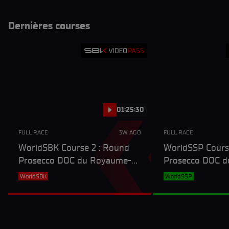
Dernières courses
01:25:30
FULL RACE
3W AGO
FULL RACE
WorldSBK Course 2 : Round
WorldSSP Cours
Prosecco DOC du Royaume-
Prosecco DOC 
Uni
Uni
WorldSBK
WorldSSP