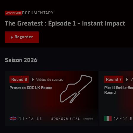
DOCUMENTARY
WorldSBK
The Greatest : Épisode 1 - Instant Impact
Regarder
Saison 2026
Round 8
Round 7
Vidéos de courses
V
Prosecco DOC UK Round
Pirelli Emilia-R
Round
10 - 12 JUL
12 - 14 
SPONSOR TITRE