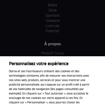
Billets
Store
Sponsors
Glossaire
Licenciés
Predictor
À propos
MotoGP Group
Politique d'utilisation des cookies
Personnalisez votre expérience
Termes et conditions d'utilisation
Entreprise & ESG
Dorna et ses fournisseurs utilisent des cookies et des
Politique de confidentialité
technologies similaires afin de mesurer vos interactions avec
Politique d’achat
nos sites web, produits, services et pour vous montrer une
publicité personnalisée, qui s’appuie sur un profil créé à partir
de vos habitudes de navigation (les pages consultées par
exemple). En cliquant sur « Tout autoriser », vous acceptez le
stockage de nos cookies sur votre appareil à ces fins. En
Télécharger l'appli officiell
cliquant sur « Personnaliser », vous pourrez choisir les