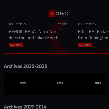
01:36:40
FULL SESSION
3Y AGO
FULL SESSION
HEROIC HAGA: 'Nitro Nori'
FULL RACE: class
does the unthinkable with
from Donington 
stunning Donington double -
as Haga dazzles
WorldSBK
WorldSBK
1998 Race 2
Archives 2025-2020
2025
2024
2023
Archives 2019-2014