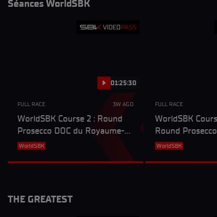
Séances WorldSBK
01:25:30
FULL RACE
3W AGO
FULL RACE
WorldSBK Course 2 : Round
WorldSBK Course
Prosecco DOC du Royaume-
Round Prosecco
Uni
Royaume-Uni
WorldSBK
WorldSBK
THE GREATEST