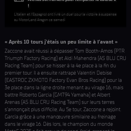
!
L'Italien et l'Espagnol ont livré un duel pour la victoire à suspense
au MotorLand Aragon ce samedi
« Après 10 tours j'étais un peu limite à l'avant »
Zaccone avait réussi à dépasser Tom Booth-Amos (PTR
Triumph Factory Racing) et Aldi Mahendra (AS BLU CRU
Racing Team) pour se hisser à la 4e place à la fin du
premier tour. Il a ensuite rattrapé Valentin Debise
(EASTROC ZXMOTO Factory Evan Bros Racing) pour la
3e place dans la ligne droite menant au virage 16, mais
battre Roberto Garcia (GMT94 Yamaha) et Albert
Arenas (AS BLU CRU Racing Team) sur leurs terres
s'annonçait plus difficile. Au 5e tour, Zaccone a rejoint
Garcia grâce à une manœuvre similaire au freinage
dans le virage 16. Dès lors, le champion du monde