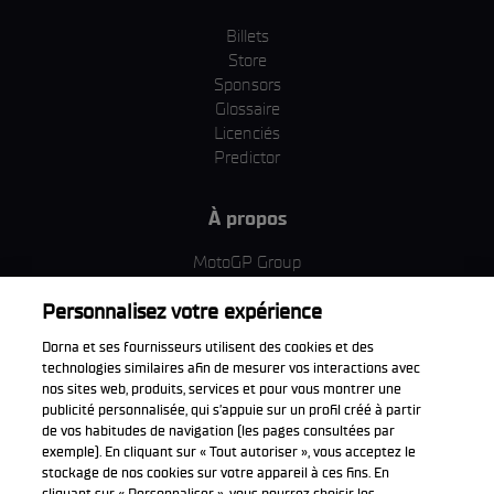
Billets
Store
Sponsors
Glossaire
Licenciés
Predictor
À propos
MotoGP Group
Politique d'utilisation des cookies
Personnalisez votre expérience
Termes et conditions d'utilisation
Entreprise & ESG
Dorna et ses fournisseurs utilisent des cookies et des
Politique de confidentialité
technologies similaires afin de mesurer vos interactions avec
Politique d’achat
nos sites web, produits, services et pour vous montrer une
publicité personnalisée, qui s’appuie sur un profil créé à partir
de vos habitudes de navigation (les pages consultées par
exemple). En cliquant sur « Tout autoriser », vous acceptez le
stockage de nos cookies sur votre appareil à ces fins. En
Télécharger l'appli officiell
cliquant sur « Personnaliser », vous pourrez choisir les