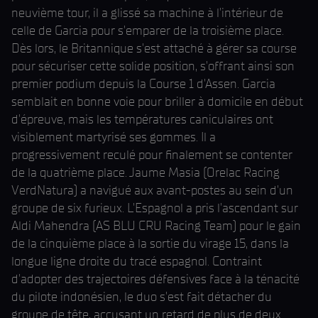
neuvième tour, il a glissé sa machine à l'intérieur de
celle de Garcia pour s'emparer de la troisième place.
Dès lors, le Britannique s'est attaché à gérer sa course
pour sécuriser cette solide position, s'offrant ainsi son
premier podium depuis la Course 1 d'Assen. Garcia
semblait en bonne voie pour briller à domicile en début
d'épreuve, mais les températures caniculaires ont
visiblement martyrisé ses gommes. Il a
progressivement reculé pour finalement se contenter
de la quatrième place. Jaume Masia (Orelac Racing
VerdNatura) a navigué aux avant-postes au sein d'un
groupe de six furieux. L'Espagnol a pris l'ascendant sur
Aldi Mahendra (AS BLU CRU Racing Team) pour le gain
de la cinquième place à la sortie du virage 15, dans la
longue ligne droite du tracé espagnol. Contraint
d'adopter des trajectoires défensives face à la ténacité
du pilote indonésien, le duo s'est fait détacher du
groupe de tête, accusant un retard de plus de deux