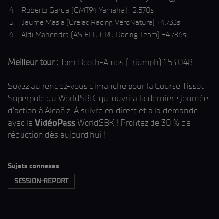
Roberto Garcia (GMT94 Yamaha) +2.570s
Jaume Masia (Orelac Racing VerdNatura) +4.733s
Aldi Mahendra (AS BLU CRU Racing Team) +4.786s
Meilleur tour :
Tom Booth-Amos (Triumph) 1'53.048
Soyez au rendez-vous dimanche pour la Course Tissot
Superpole du WorldSBK, qui ouvrira la dernière journée
d'action à Alcañiz. À suivre en direct et à la demande
avec le
VidéoPass
WorldSBK ! Profitez de 30 % de
réduction dès aujourd'hui !
Sujets connexes
SESSION-REPORT