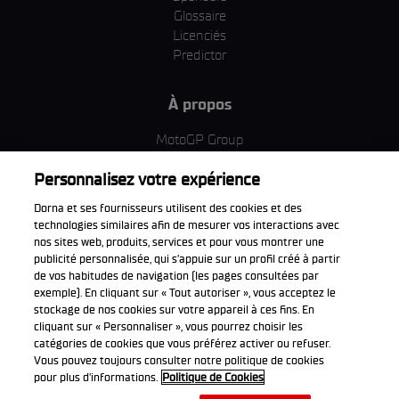
Glossaire
Licenciés
Predictor
À propos
MotoGP Group
Politique d'utilisation des cookies
Personnalisez votre expérience
Termes et conditions d'utilisation
Entreprise & ESG
Dorna et ses fournisseurs utilisent des cookies et des
Politique de confidentialité
technologies similaires afin de mesurer vos interactions avec
Politique d’achat
nos sites web, produits, services et pour vous montrer une
publicité personnalisée, qui s’appuie sur un profil créé à partir
de vos habitudes de navigation (les pages consultées par
exemple). En cliquant sur « Tout autoriser », vous acceptez le
stockage de nos cookies sur votre appareil à ces fins. En
Télécharger l'appli officiell
cliquant sur « Personnaliser », vous pourrez choisir les
catégories de cookies que vous préférez activer ou refuser.
Vous pouvez toujours consulter notre politique de cookies
pour plus d'informations.
Politique de Cookies