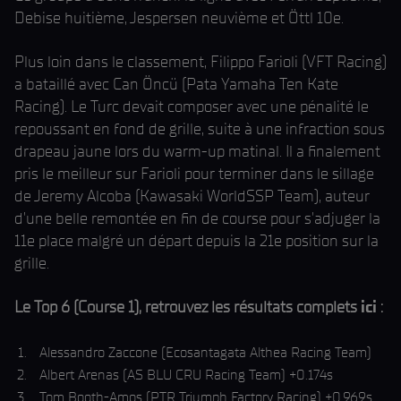
Debise huitième, Jespersen neuvième et Öttl 10e.
Plus loin dans le classement, Filippo Farioli (VFT Racing)
a bataillé avec Can Öncü (Pata Yamaha Ten Kate
Racing). Le Turc devait composer avec une pénalité le
repoussant en fond de grille, suite à une infraction sous
drapeau jaune lors du warm-up matinal. Il a finalement
pris le meilleur sur Farioli pour terminer dans le sillage
de Jeremy Alcoba (Kawasaki WorldSSP Team), auteur
d'une belle remontée en fin de course pour s'adjuger la
11e place malgré un départ depuis la 21e position sur la
grille.
Le Top 6 (Course 1), retrouvez les résultats complets
ici
:
Alessandro Zaccone (Ecosantagata Althea Racing Team)
Albert Arenas (AS BLU CRU Racing Team) +0.174s
Tom Booth-Amos (PTR Triumph Factory Racing) +0.969s