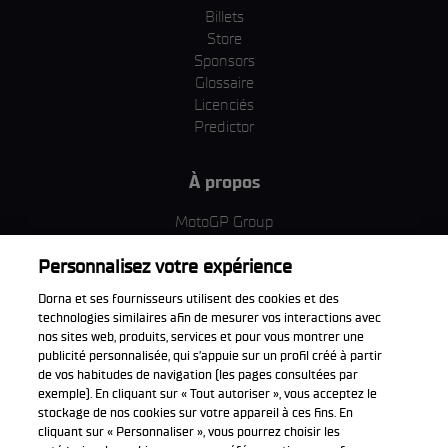
Billets
Store
Sponsors
Glossaire
Licenciés
Predictor
À propos
MotoGP Group
Politique d'utilisation des cookies
Personnalisez votre expérience
Termes et conditions d'utilisation
Entreprise & ESG
Dorna et ses fournisseurs utilisent des cookies et des
Politique de confidentialité
technologies similaires afin de mesurer vos interactions avec
Politique d’achat
nos sites web, produits, services et pour vous montrer une
publicité personnalisée, qui s’appuie sur un profil créé à partir
de vos habitudes de navigation (les pages consultées par
exemple). En cliquant sur « Tout autoriser », vous acceptez le
stockage de nos cookies sur votre appareil à ces fins. En
Télécharger l'appli officiell
cliquant sur « Personnaliser », vous pourrez choisir les