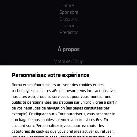
Store
Sponsors
Glossaire
Licenciés
Predictor
À propos
MotoGP Group
Politique d'utilisation des cookies
Personnalisez votre expérience
Termes et conditions d'utilisation
Entreprise & ESG
Dorna et ses fournisseurs utilisent des cookies et des
Politique de confidentialité
technologies similaires afin de mesurer vos interactions avec
Politique d’achat
nos sites web, produits, services et pour vous montrer une
publicité personnalisée, qui s’appuie sur un profil créé à partir
de vos habitudes de navigation (les pages consultées par
exemple). En cliquant sur « Tout autoriser », vous acceptez le
stockage de nos cookies sur votre appareil à ces fins. En
Télécharger l'appli officiell
cliquant sur « Personnaliser », vous pourrez choisir les
catégories de cookies que vous préférez activer ou refuser.