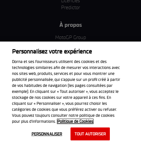
Licenciés
Predictor
À propos
MotoGP Group
Politique d'utilisation des cookies
Personnalisez votre expérience
Termes et conditions d'utilisation
Entreprise & ESG
Dorna et ses fournisseurs utilisent des cookies et des
Politique de confidentialité
technologies similaires afin de mesurer vos interactions avec
Politique d’achat
nos sites web, produits, services et pour vous montrer une
publicité personnalisée, qui s’appuie sur un profil créé à partir
de vos habitudes de navigation (les pages consultées par
exemple). En cliquant sur « Tout autoriser », vous acceptez le
stockage de nos cookies sur votre appareil à ces fins. En
Télécharger l'appli officiell
cliquant sur « Personnaliser », vous pourrez choisir les
catégories de cookies que vous préférez activer ou refuser.
Vous pouvez toujours consulter notre politique de cookies
pour plus d'informations.
Politique de Cookies
© 2026 Dorna WorldSBK. Tous droits réservés. Toutes les marques
PERSONNALISER
TOUT AUTORISER
déposées sont la propriété de leurs détenteurs respectifs.