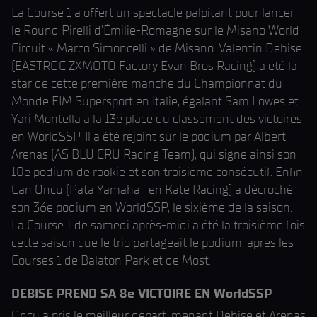
La Course 1 a offert un spectacle palpitant pour lancer
le Round Pirelli d'Émilie-Romagne sur le Misano World
Circuit « Marco Simoncelli » de Misano. Valentin Debise
(EASTROC ZXMOTO Factory Evan Bros Racing) a été la
star de cette première manche du Championnat du
Monde FIM Supersport en Italie, égalant Sam Lowes et
Yari Montella à la 13e place du classement des victoires
en WorldSSP. Il a été rejoint sur le podium par Albert
Arenas (AS BLU CRU Racing Team), qui signe ainsi son
10e podium de rookie et son troisième consécutif. Enfin,
Can Oncu (Pata Yamaha Ten Kate Racing) a décroché
son 36e podium en WorldSSP, le sixième de la saison.
La Course 1 de samedi après-midi a été la troisième fois
cette saison que le trio partageait le podium, après les
Courses 1 de Balaton Park et de Most.
DEBISE PREND SA 8e VICTOIRE EN WorldSSP
Oncu a pris le meilleur départ, menant Debise et Arenas