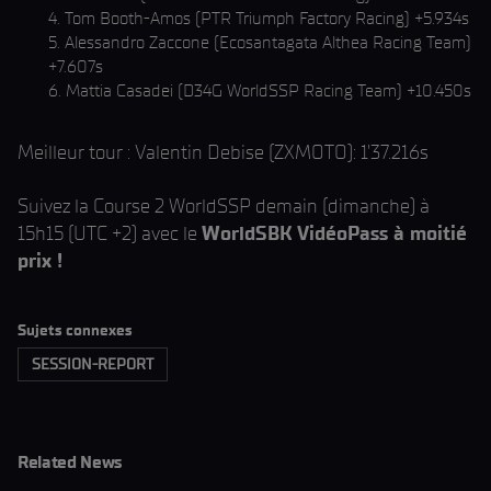
4. Tom Booth-Amos (PTR Triumph Factory Racing) +5.934s
5. Alessandro Zaccone (Ecosantagata Althea Racing Team)
+7.607s
6. Mattia Casadei (D34G WorldSSP Racing Team) +10.450s
Meilleur tour : Valentin Debise (ZXMOTO): 1'37.216s
Suivez la Course 2 WorldSSP demain (dimanche) à
15h15 (UTC +2) avec le
WorldSBK VidéoPass à moitié
prix !
Sujets connexes
SESSION-REPORT
Related News