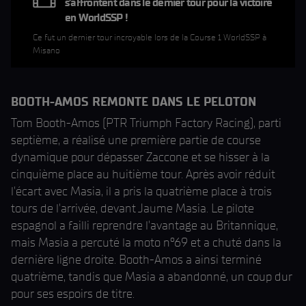
s'affrontent dans le dernier tour pour la victoire
en WorldSSP !
Ce fut un dernier tour incroyable lors de la Course 1 WorldSSP à
Misano
BOOTH-AMOS REMONTE DANS LE PELOTON
Tom Booth-Amos (PTR Triumph Factory Racing), parti
septième, a réalisé une première partie de course
dynamique pour dépasser Zaccone et se hisser à la
cinquième place au huitième tour. Après avoir réduit
l'écart avec Masia, il a pris la quatrième place à trois
tours de l'arrivée, devant Jaume Masia. Le pilote
espagnol a failli reprendre l'avantage au Britannique,
mais Masia a percuté la moto n°69 et a chuté dans la
dernière ligne droite. Booth-Amos a ainsi terminé
quatrième, tandis que Masia a abandonné, un coup dur
pour ses espoirs de titre.