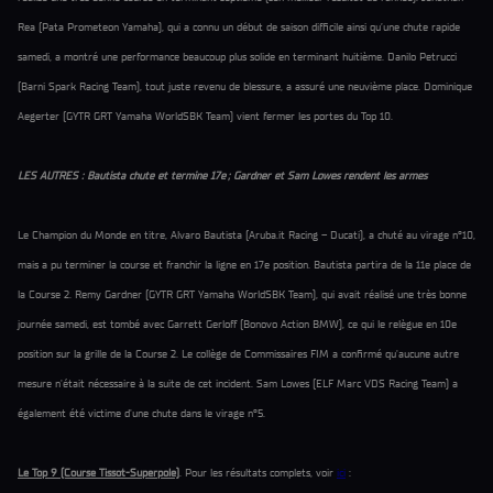
Rea (Pata Prometeon Yamaha), qui a connu un début de saison difficile ainsi qu’une chute rapide
samedi, a montré une performance beaucoup plus solide en terminant huitième. Danilo Petrucci
(Barni Spark Racing Team), tout juste revenu de blessure, a assuré une neuvième place. Dominique
Aegerter (GYTR GRT Yamaha WorldSBK Team) vient fermer les portes du Top 10.
LES AUTRES : Bautista chute et termine 17e ; Gardner et Sam Lowes rendent les armes
Le Champion du Monde en titre, Alvaro Bautista (Aruba.it Racing – Ducati), a chuté au virage n°10,
mais a pu terminer la course et franchir la ligne en 17e position. Bautista partira de la 11e place de
la Course 2. Remy Gardner (GYTR GRT Yamaha WorldSBK Team), qui avait réalisé une très bonne
journée samedi, est tombé avec Garrett Gerloff (Bonovo Action BMW), ce qui le relègue en 10e
position sur la grille de la Course 2. Le collège de Commissaires FIM a confirmé qu'aucune autre
mesure n'était nécessaire à la suite de cet incident. Sam Lowes (ELF Marc VDS Racing Team) a
également été victime d'une chute dans le virage n°5.
Le Top 9 (Course Tissot-Superpole)
. Pour les résultats complets, voir
ici
: