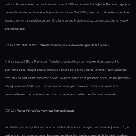
victoire. Toprak a aussi marqué l’histoire du WorldSBK en dépassant la légende Noriyuki Haga pour
devenir le cinquième pilote avec le plus de victoires en WorldSBK, avec un total de 44 succès. Alex
Lowes a converti sa position en première ligne en une troisième place, complétant ainsi un week-
end mémorable.
TROIS CONSTRUCTEURS : Bataille italienne pour la deuxième ligne de la Course 2
Andrea Locatelli (Pata Prometeon Yamaha) a poursuivi son bon week-end en s’assurant la
quatrième place, restant ainsi la meilleure Yamaha de la grille. Andrea Iannone (Team GoEleven)
s’est pour sa part classé cinquième devant un autre Italien en la personne d’Axel Bassani (Kawasaki
Racing Team WorldSBK) qui, tout comme son coéquipier Lowes, a complété un week-end
personnellement mémorable en terminant sixième (son meilleur résultat avec Kawasaki).
TOP 10 : Rea et Petrucci se montrent impressionnants
La bataille pour le Top 10 a continué de montrer diversité et intrigue. Iker Lecuona (Team HRC) a
réalisé une très bonne course en terminant septième (son meilleur résultat de l'année). Jonathan