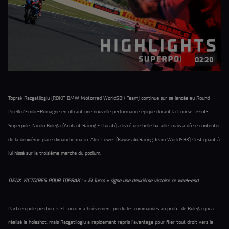
02:20
Toprak Razgatlioglu (ROKiT BMW Motorrad WorldSBK Team) continue sur sa lancée au Round
Pirelli d’Émilie-Romagne en offrant une nouvelle performance épique durant la Course Tissot-
Superpole. Nicolo Bulega (Aruba.it Racing - Ducati) a livré une belle bataille, mais a dû se contenter
de la deuxième place dimanche matin. Alex Lowes (Kawasaki Racing Team WorldSBK) s’est quant à
lui hissé sur la troisième marche du podium.
DEUX VICTOIRES POUR TOPRAK : « El Turco » signe une deuxième victoire ce week-end
Parti en pole position, « El Turco » a brièvement perdu les commandes au profit de Bulega qui a
réalisé le holeshot, mais Razgatlioglu a rapidement repris l’avantage pour filer tout droit vers la