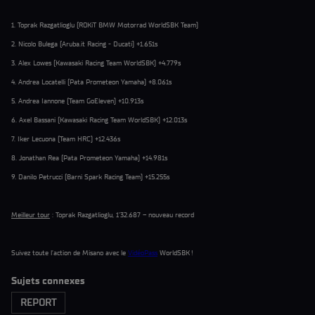
1. Toprak Razgatlioglu (ROKiT BMW Motorrad WorldSBK Team)
2. Nicolo Bulega (Aruba.it Racing - Ducati) +1.651s
3. Alex Lowes (Kawasaki Racing Team WorldSBK) +4.779s
4. Andrea Locatelli (Pata Prometeon Yamaha) +8.061s
5. Andrea Iannone (Team GoEleven) +10.913s
6. Axel Bassani (Kawasaki Racing Team WorldSBK) +12.013s
7. Iker Lecuona (Team HRC) +12.436s
8. Jonathan Rea (Pata Prometeon Yamaha) +14.981s
9. Danilo Petrucci (Barni Spark Racing Team) +15.255s
Meilleur tour
: Toprak Razgatlioglu, 1’32.687 – nouveau record
Suivez toute l’action de Misano avec le
VidéoPass
WorldSBK !
Sujets connexes
REPORT