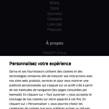
Billets
Store
Sponsors
Glossaire
Licenciés
Predictor
À propos
MotoGP Group
Politique d'utilisation des cookies
Personnalisez votre expérience
Termes et conditions d'utilisation
Entreprise & ESG
Dorna et ses fournisseurs utilisent des cookies et des
Politique de confidentialité
technologies similaires afin de mesurer vos interactions avec
Politique d’achat
nos sites web, produits, services et pour vous montrer une
publicité personnalisée, qui s’appuie sur un profil créé à partir
de vos habitudes de navigation (les pages consultées par
exemple). En cliquant sur « Tout autoriser », vous acceptez le
stockage de nos cookies sur votre appareil à ces fins. En
Télécharger l'appli officiell
cliquant sur « Personnaliser », vous pourrez choisir les
catégories de cookies que vous préférez activer ou refuser.