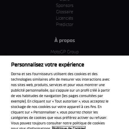
Sponsors
Glossaire
Licenciés
Predictor
À propos
MotoGP Group
Politique d'utilisation des cookies
Personnalisez votre expérience
Termes et conditions d'utilisation
Entreprise & ESG
Dorna et ses fournisseurs utilisent des cookies et des
Politique de confidentialité
technologies similaires afin de mesurer vos interactions avec
Politique d’achat
nos sites web, produits, services et pour vous montrer une
publicité personnalisée, qui s’appuie sur un profil créé à partir
de vos habitudes de navigation (les pages consultées par
exemple). En cliquant sur « Tout autoriser », vous acceptez le
stockage de nos cookies sur votre appareil à ces fins. En
Télécharger l'appli officiell
cliquant sur « Personnaliser », vous pourrez choisir les
catégories de cookies que vous préférez activer ou refuser.
Vous pouvez toujours consulter notre politique de cookies
pour plus d'informations.
Politique de Cookies