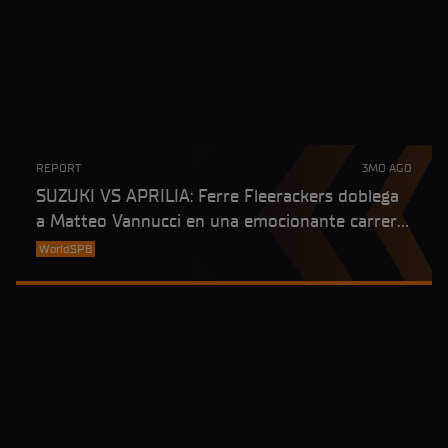
REPORT
3MO AGO
SUZUKI VS APRILIA: Ferre Fleerackers doblega
a Matteo Vannucci en una emocionante carrera
de WorldSPB en Assen; el héroe local Jeffrey
WorldSPB
Buis, en el podio