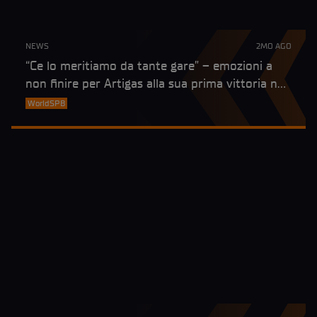
NEWS
2MO AGO
“Ce lo meritiamo da tante gare” – emozioni a
non finire per Artigas alla sua prima vittoria nel
WorldSPB
WorldSPB