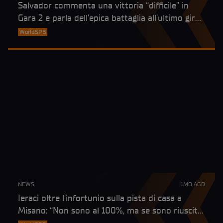
Salvador commenta una vittoria “difficile” in
Gara 2 e parla dell'epica battaglia all'ultimo giro
a Misano
WorldSPB
NEWS
1MO AGO
Ieraci oltre l'infortunio sulla pista di casa a
Misano: “Non sono al 100%, ma se sono riuscito
a vincere, la spalla è messa bene a sufficienza”