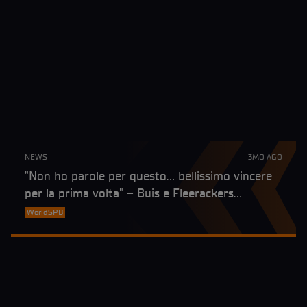
NEWS
3MO AGO
"Non ho parole per questo… bellissimo vincere
per la prima volta" – Buis e Fleerackers
festeggiano ad Assen
WorldSPB