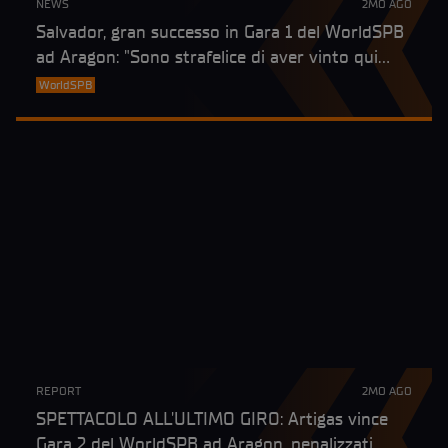
NEWS
2MO AGO
Salvador, gran successo in Gara 1 del WorldSPB
ad Aragon: "Sono strafelice di aver vinto qui
davanti alla mia famiglia"
WorldSPB
REPORT
2MO AGO
SPETTACOLO ALL'ULTIMO GIRO: Artigas vince
Gara 2 del WorldSPB ad Aragon, penalizzati