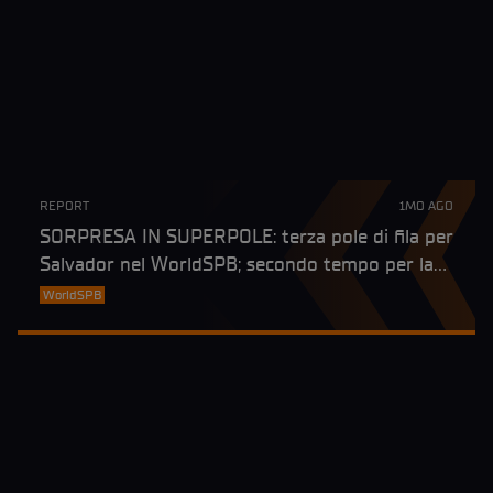
REPORT
1MO AGO
SORPRESA IN SUPERPOLE: terza pole di fila per
Salvador nel WorldSPB; secondo tempo per la
wildcard Bianchi nonostante una caduta
WorldSPB