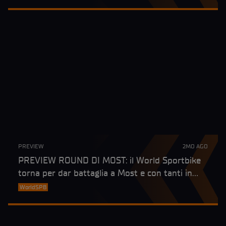
PREVIEW
2MO AGO
PREVIEW ROUND DI MOST: il World Sportbike
torna per dar battaglia a Most e con tanti in
lotta per la vetta del Campionato
WorldSPB