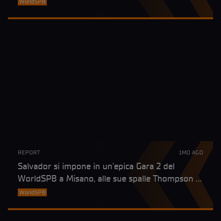
WorldSPB
REPORT
1MO AGO
Salvador si impone in un'epica Gara 2 del
WorldSPB a Misano, alle sue spalle Thompson e
Seabright
WorldSPB