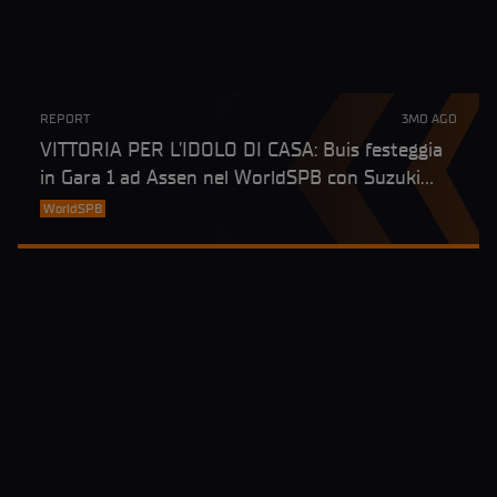
REPORT
3MO AGO
VITTORIA PER L’IDOLO DI CASA: Buis festeggia
in Gara 1 ad Assen nel WorldSPB con Suzuki
davanti ad Artigas
WorldSPB