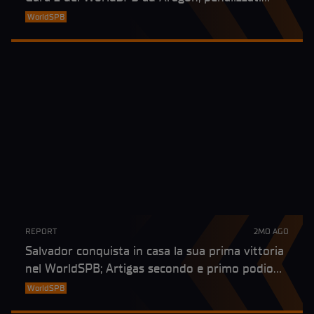
Bartolini e Torres
WorldSPB
REPORT
2MO AGO
Salvador conquista in casa la sua prima vittoria
nel WorldSPB; Artigas secondo e primo podio
per Seabright
WorldSPB