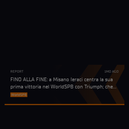
REPORT
1MO AGO
FINO ALLA FINE: a Misano Ieraci centra la sua
prima vittoria nel WorldSPB con Triumph; che
podio al debutto per la wildcard Bianchi!
WorldSPB