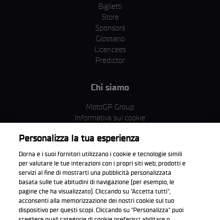
Biglietti
Store
Sponsors
Glossario
Licencees
Predictor
Chi siamo
MotoGP Group
Informativa sui cookie
Termini e condizioni
Personalizza la tua esperienza
Corporate & ESG
Condizioni della Privacy
Dorna e i suoi fornitori utilizzano i cookie e tecnologie simili
Condizioni di acquisto
per valutare le tue interazioni con i propri siti web, prodotti e
servizi al fine di mostrarti una pubblicità personalizzata
basata sulle tue abitudini di navigazione (per esempio, le
pagine che ha visualizzato). Cliccando su "Accetta tutti",
acconsenti alla memorizzazione dei nostri cookie sul tuo
Scarica l'app ufficiale WorldSBK
dispositivo per questi scopi. Cliccando su "Personalizza" puoi
scegliere quali categorie di cookie preferisci abilitare o