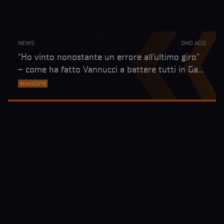
NEWS
2MO AGO
“Ho vinto nonostante un errore all’ultimo giro”
– come ha fatto Vannucci a battere tutti in Gara
1 del WorldSPB a Most?
WorldSPB