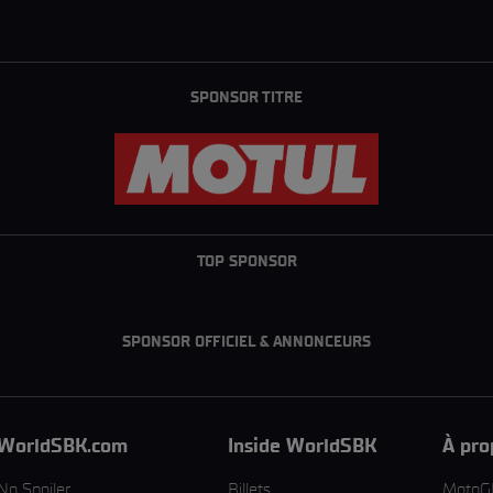
SPONSOR TITRE
TOP SPONSOR
SPONSOR OFFICIEL & ANNONCEURS
WorldSBK.com
Inside WorldSBK
À pro
No Spoiler
Billets
MotoG