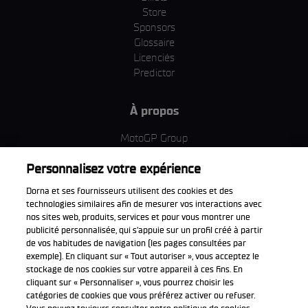
Store
Sponsors
Glossaire
Licenciés
Predictor
À propos
MotoGP Group
Politique d'utilisation des cookies
Personnalisez votre expérience
Termes et conditions d'utilisation
Entreprise & ESG
Dorna et ses fournisseurs utilisent des cookies et des
Politique de confidentialité
technologies similaires afin de mesurer vos interactions avec
Politique d’achat
nos sites web, produits, services et pour vous montrer une
publicité personnalisée, qui s’appuie sur un profil créé à partir
de vos habitudes de navigation (les pages consultées par
exemple). En cliquant sur « Tout autoriser », vous acceptez le
stockage de nos cookies sur votre appareil à ces fins. En
Télécharger l'appli officiell
cliquant sur « Personnaliser », vous pourrez choisir les
catégories de cookies que vous préférez activer ou refuser.