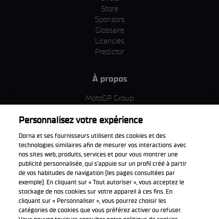
Store
Sponsors
Glossaire
Licenciés
Predictor
À propos
MotoGP Group
Politique d'utilisation des cookies
Personnalisez votre expérience
Termes et conditions d'utilisation
Entreprise & ESG
Dorna et ses fournisseurs utilisent des cookies et des
Politique de confidentialité
technologies similaires afin de mesurer vos interactions avec
Politique d’achat
nos sites web, produits, services et pour vous montrer une
publicité personnalisée, qui s’appuie sur un profil créé à partir
de vos habitudes de navigation (les pages consultées par
exemple). En cliquant sur « Tout autoriser », vous acceptez le
stockage de nos cookies sur votre appareil à ces fins. En
Télécharger l'appli officiell
cliquant sur « Personnaliser », vous pourrez choisir les
catégories de cookies que vous préférez activer ou refuser.