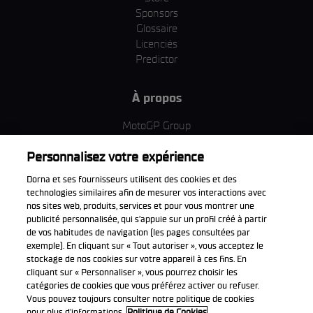
Sponsors
Glossaire
Licenciés
Predictor
À propos
MotoGP Group
Politique d'utilisation des cookies
Personnalisez votre expérience
Termes et conditions d'utilisation
Entreprise & ESG
Dorna et ses fournisseurs utilisent des cookies et des
Politique de confidentialité
technologies similaires afin de mesurer vos interactions avec
Politique d’achat
nos sites web, produits, services et pour vous montrer une
publicité personnalisée, qui s’appuie sur un profil créé à partir
de vos habitudes de navigation (les pages consultées par
exemple). En cliquant sur « Tout autoriser », vous acceptez le
stockage de nos cookies sur votre appareil à ces fins. En
Télécharger l'appli officiell
cliquant sur « Personnaliser », vous pourrez choisir les
catégories de cookies que vous préférez activer ou refuser.
Vous pouvez toujours consulter notre politique de cookies
pour plus d'informations.
Politique de Cookies