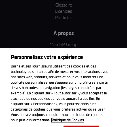
Glossaire
Licenciés
Predictor
À propos
MotoGP Group
Politique d'utilisation des cookies
Personnalisez votre expérience
Termes et conditions d'utilisation
Entreprise & ESG
Dorna et ses fournisseurs utilisent des cookies et des
Politique de confidentialité
technologies similaires afin de mesurer vos interactions avec
Politique d’achat
nos sites web, produits, services et pour vous montrer une
publicité personnalisée, qui s’appuie sur un profil créé à partir
de vos habitudes de navigation (les pages consultées par
exemple). En cliquant sur « Tout autoriser », vous acceptez le
stockage de nos cookies sur votre appareil à ces fins. En
Télécharger l'appli officiell
cliquant sur « Personnaliser », vous pourrez choisir les
catégories de cookies que vous préférez activer ou refuser.
Vous pouvez toujours consulter notre politique de cookies
pour plus d'informations.
Politique de Cookies