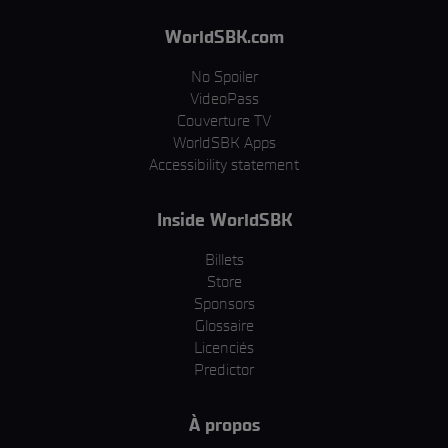
WorldSBK.com
No Spoiler
VideoPass
Couverture TV
WorldSBK Apps
Accessibility statement
Inside WorldSBK
Billets
Store
Sponsors
Glossaire
Licenciés
Predictor
À propos