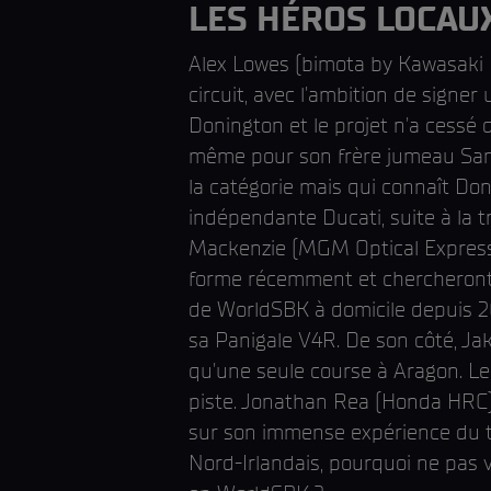
LES HÉROS LOCAUX
Alex Lowes (bimota by Kawasaki R
circuit, avec l'ambition de signer
Donington et le projet n'a cessé d
même pour son frère jumeau Sam
la catégorie mais qui connaît D
indépendante Ducati, suite à la 
Mackenzie (MGM Optical Express 
forme récemment et chercheront à 
de WorldSBK à domicile depuis 20
sa Panigale V4R. De son côté, Ja
qu'une seule course à Aragon. Le
piste. Jonathan Rea (Honda HRC) 
sur son immense expérience du tra
Nord-Irlandais, pourquoi ne pas v