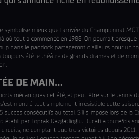
 qui s'annonce riche en rebondissem
 ne le symbolise mieux que l'arrivée du Championnat M
à où tout a commencé en 1988. On pourrait presque dir
up dans le paddock partageront d'ailleurs pour un to
oujours été le théâtre de grands drames et de momen
on.
ÉE DE MAIN...
es sports mécaniques cet été, et peut-être sur le tennis
 s'est montré tout simplement irrésistible cette saison.
 succès consécutifs au total. S'il s'impose lors de la Co
d établi par Toprak Razgatlioglu. Ducati a toutefois so
circuits, ne comptant que trois victoires depuis 2011.
 coéquipier Iker Lecuona tentera quant à lui de décro