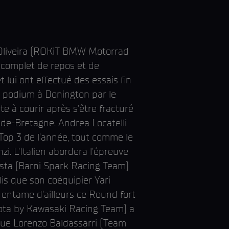
l Oliveira (ROKiT BMW Motorrad
 complet de repos et de
 lui ont effectué des essais fin
le podium à Donington par le
te à courir après s'être fracturé
de-Bretagne. Andrea Locatelli
Top 3 de l'année, tout comme le
L'Italien abordera l'épreuve
ista (Barni Spark Racing Team)
is que son coéquipier Yari
 entame d'ailleurs ce Round fort
imota by Kawasaki Racing Team) a
 que Lorenzo Baldassarri (Team