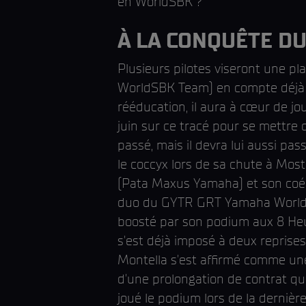
en WorldSBK ?
À LA CONQUÊTE D
Plusieurs pilotes viseront une p
WorldSBK Team) en compte déjà qu
rééducation, il aura à cœur de jou
juin sur ce tracé pour se mettre 
passé, mais il devra lui aussi pas
le coccyx lors de sa chute à Mos
(Pata Maxus Yamaha) et son coéqu
duo du GYTR GRT Yamaha WorldSB
boosté par son podium aux 8 Heu
s'est déjà imposé à deux reprises
Montella s'est affirmé comme une
d'une prolongation de contrat qu
joué le podium lors de la derniè