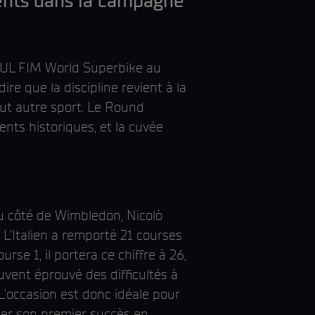
ents dans la campagne
OTUL FIM World Superbike au
e que la discipline revient à la
ut autre sport. Le Round
ts historiques, et la cuvée
 du côté de Wimbledon, Nicolò
 L'Italien a remporté 21 courses
urse 1, il portera ce chiffre à 26,
uvent éprouvé des difficultés à
 L'occasion est donc idéale pour
cher son premier succès en