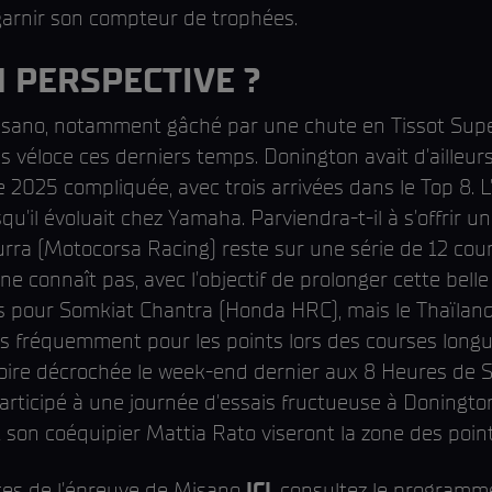
garnir son compteur de trophées.
 PERSPECTIVE ?
isano, notamment gâché par une chute en Tissot Super
véloce ces derniers temps. Donington avait d'ailleurs
2025 compliquée, avec trois arrivées dans le Top 8. L
'il évoluait chez Yamaha. Parviendra-t-il à s'offrir u
Surra (Motocorsa Racing) reste sur une série de 12 cou
il ne connaît pas, avec l'objectif de prolonger cette be
 pour Somkiat Chantra (Honda HRC), mais le Thaïland
s fréquemment pour les points lors des courses longues
toire décrochée le week-end dernier aux 8 Heures de 
participé à une journée d'essais fructueuse à Doningto
son coéquipier Mattia Rato viseront la zone des poin
tes de l'épreuve de Misano
ICI
, consultez le programm