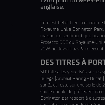
1988 pour un week-end
anglaise.
L'été est bel et bien là et rien
Royaume-Uni, à Donington Park, l
maison, un sentiment que beauco
Prosecco DOC du Royaume-Uni a t
2026 ne devrait pas faire excepti
DES TITRES À PORT
Si l'Italie a les yeux rivés sur l
Bulega (Aruba.it Racing - Ducati)
sur 21 et reste sur une série de 25
soit le double du précédent recor
Donington par rapport à d'autres 
voir cette série prendre fin. Son