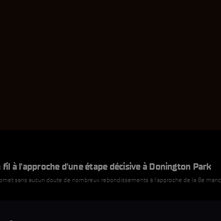
 fil à l'approche d'une étape décisive à Donington Park
met sans aucun doute de nombreux rebondissements à l'approche de la 8e man