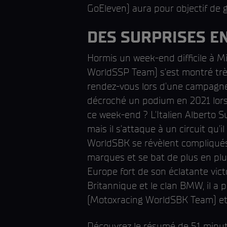
GoEleven) aura pour objectif de 
DES SURPRISES EN
Hormis un week-end difficile à M
WorldSSP Team) s'est montré très 
rendez-vous lors d'une campagne 
décroché un podium en 2021 lorsqu
ce week-end ? L'Italien Alberto 
mais il s'attaque à un circuit qu'
WorldSBK se révèlent compliqués
marques et se bat de plus en plu
Europe fort de son éclatante vic
Britannique et le clan BMW, il a 
(Motoxracing WorldSBK Team) et 
Découvrez le résumé de 51 minu