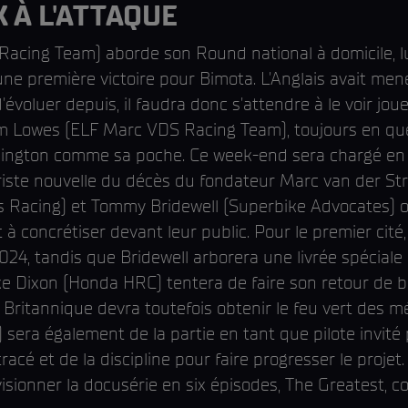
 À L'ATTAQUE
acing Team) aborde son Round national à domicile, lu
 une première victoire pour Bimota. L'Anglais avait men
'évoluer depuis, il faudra donc s'attendre à le voir jou
 Lowes (ELF Marc VDS Racing Team), toujours en qu
onington comme sa poche. Ce week-end sera chargé en
triste nouvelle du décès du fondateur Marc van der S
Racing) et Tommy Bridewell (Superbike Advocates) on
concrétiser devant leur public. Pour le premier cité, 
24, tandis que Bridewell arborera une livrée spéciale 
ke Dixon (Honda HRC) tentera de faire son retour de b
 Britannique devra toutefois obtenir le feu vert des 
sera également de la partie en tant que pilote invité
cé et de la discipline pour faire progresser le projet
isionner la docusérie en six épisodes, The Greatest, c