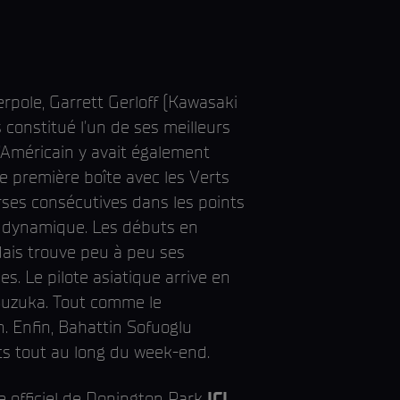
pole, Garrett Gerloff (Kawasaki
 constitué l'un de ses meilleurs
'Américain y avait également
ne première boîte avec les Verts
rses consécutives dans les points
lle dynamique. Les débuts en
ais trouve peu à peu ses
. Le pilote asiatique arrive en
Suzuka. Tout comme le
n. Enfin, Bahattin Sofuoglu
ts tout au long du week-end.
e officiel de Donington Park
ICI