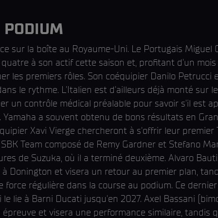
U PODIUM
lace sur la boîte au Royaume-Uni. Le Portugais Migue
atre à son actif cette saison et, profitant d'un mois
er les premiers rôles. Son coéquipier Danilo Petrucci et
dans le rythme. L'Italien est d'ailleurs déjà monté sur 
ser un contrôle médical préalable pour savoir s'il est ap
t. Yamaha a souvent obtenu de bons résultats en Gran
ipier Xavi Vierge chercheront à s'offrir leur premier 
K Team composé de Remy Gardner et Stefano Manzi. 
res de Suzuka, où il a terminé deuxième. Alvaro Baut
 à Donington et visera un retour au premier plan, tand
 force régulière dans la course au podium. Ce dernier
i le lie à Barni Ducati jusqu'en 2027. Axel Bassani (b
re épreuve et visera une performance similaire, tandis