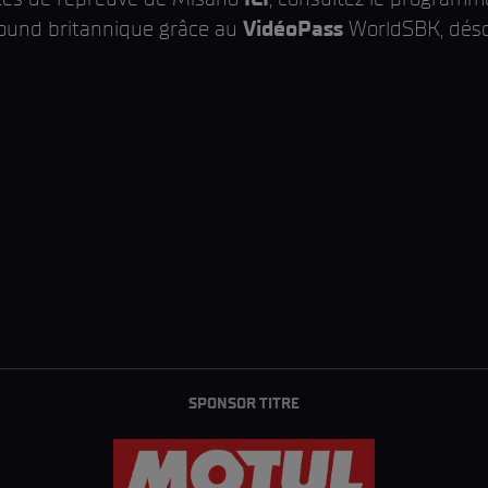
Round britannique grâce au
VidéoPass
WorldSBK, désor
SPONSOR TITRE