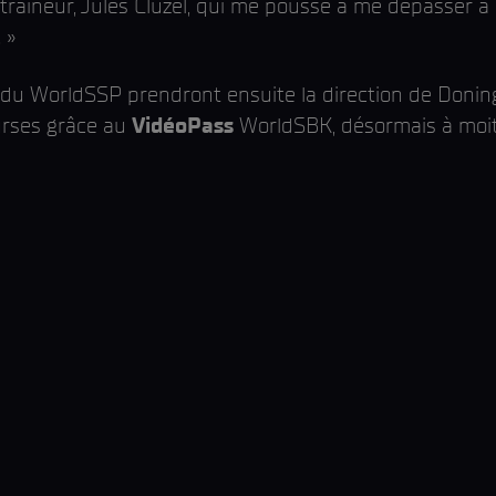
aîneur, Jules Cluzel, qui me pousse à me dépasser à l'e
 »
du WorldSSP prendront ensuite la direction de Doningt
ourses grâce au
VidéoPass
WorldSBK, désormais à moiti