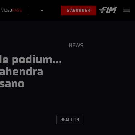
S'ABONNER
NEWS
le podium...
Mahendra
isano
REACTION