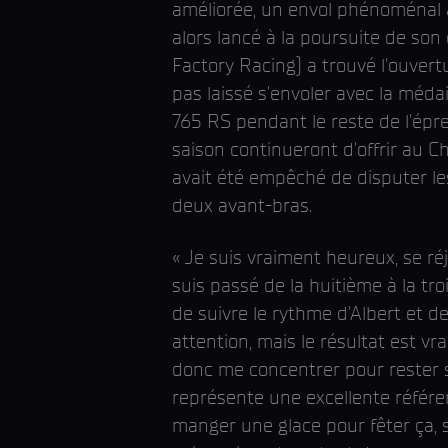
améliorée, un envol phénoménal à l
alors lancé à la poursuite de s
Factory Racing) a trouvé l'ouvert
pas laissé s'envoler avec la médai
765 RS pendant le reste de l'épre
saison continueront d'offrir au 
avait été empêché de disputer l
deux avant-bras.
« Je suis vraiment heureux, se ré
suis passé de la huitième à la tr
de suivre le rythme d'Albert et de 
attention, mais le résultat est vr
donc me concentrer pour rester sur
représente une excellente référe
manger une glace pour fêter ça, s'