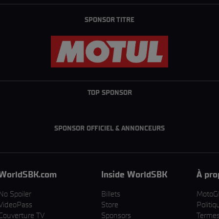
SPONSOR TITRE
TOP SPONSOR
SPONSOR OFFICIEL & ANNONCEURS
WorldSBK.com
Inside WorldSBK
À pro
No Spoiler
Billets
MotoG
VideoPass
Store
Politiq
Couverture TV
Sponsors
Termes 