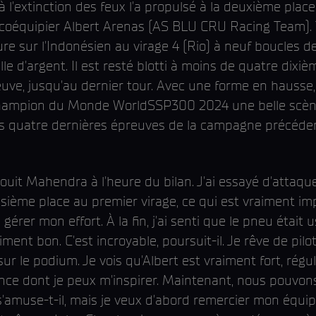
'extinction des feux l'a propulsé à la deuxième place à 
on coéquipier Albert Arenas (AS BLU CRU Racing Team
ure sur l'Indonésien au virage 4 (Rio) à neuf boucles de
lle d'argent. Il est resté blotti à moins de quatre dixi
uve, jusqu'au dernier tour. Avec une forme en hausse,
Champion du Monde WorldSSP300 2024 une belle scène p
es quatre dernières épreuves de la campagne précéden
jouit Mahendra à l'heure du bilan. J'ai essayé d'attaque
oisième place au premier virage, ce qui est vraiment im
gérer mon effort. À la fin, j'ai senti que le pneu était u
aiment bon. C'est incroyable, poursuit-il. Je rêve de pil
 le podium. Je vois qu'Albert est vraiment fort, réguli
nce dont je peux m'inspirer. Maintenant, nous pouvons 
amuse-t-il, mais je veux d'abord remercier mon équipe. I