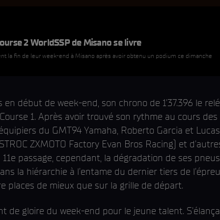
ourse 2 WorldSSP de Misano se livre
 la fin de leur week-end à Misano après avoir obtenu un podium ce dimanche
s en début de week-end, son chrono de 1'37.396 le relégu
Course 1. Après avoir trouvé son rythme au cours des
coéquipiers du GMT94 Yamaha, Roberto Garcia et Lucas
STROC ZXMOTO Factory Evan Bros Racing) et d'autres
u 11e passage, cependant, la dégradation de ses pneu
dans la hiérarchie à l'entame du dernier tiers de l'épreuv
e places de mieux que sur la grille de départ.
t de gloire du week-end pour le jeune talent. S'élanç