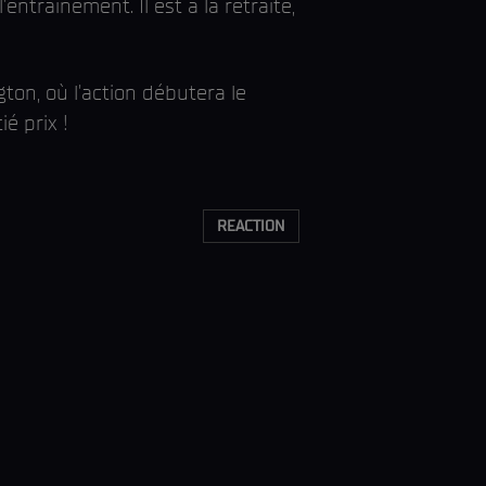
ntraînement. Il est à la retraite,
on, où l'action débutera le
é prix !
REACTION