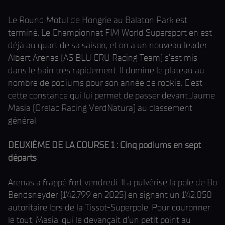
Le Round Motul de Hongrie au Balaton Park est
terminé. Le Championnat FIM World Supersport en est
déjà au quart de sa saison, et on a un nouveau leader.
Albert Arenas (AS BLU CRU Racing Team) s'est mis
dans le bain très rapidement. Il domine le plateau au
nombre de podiums pour son année de rookie. C'est
cette constance qui lui permet de passer devant Jaume
Masia (Orelac Racing VerdNatura) au classement
général.
DEUXIÈME DE LA COURSE 1 : Cinq podiums en sept
départs
Arenas a frappé fort vendredi. Il a pulvérisé la pole de Bo
Bendsneyder (1'42.799 en 2025) en signant un 1'42.050
autoritaire lors de la Tissot-Superpole. Pour couronner
le tout, Masia, qui le devançait d'un petit point au