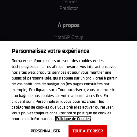
Licenciés
Predictor
À propos
MotoGP Group
Politique d'utilisation des cookies
Personnalisez votre expérience
Termes et conditions d'utilisation
Entreprise & ESG
Dorna et ses fournisseurs utilisent des cookies et des
Politique de confidentialité
technologies similaires afin de mesurer vos interactions avec
Politique d’achat
nos sites web, produits, services et pour vous montrer une
publicité personnalisée, qui s’appuie sur un profil créé à partir
de vos habitudes de navigation (les pages consultées par
exemple). En cliquant sur « Tout autoriser », vous acceptez le
stockage de nos cookies sur votre appareil à ces fins. En
Télécharger l'appli officiell
cliquant sur « Personnaliser », vous pourrez choisir les
catégories de cookies que vous préférez activer ou refuser.
Vous pouvez toujours consulter notre politique de cookies
pour plus d'informations.
Politique de Cookies
© 2026 Dorna WorldSBK. Tous droits réservés. Toutes les marques
PERSONNALISER
TOUT AUTORISER
déposées sont la propriété de leurs détenteurs respectifs.