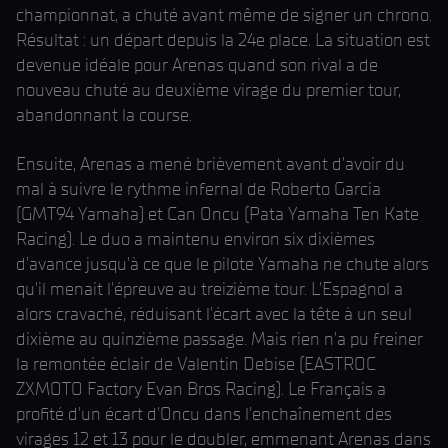
championnat, a chuté avant même de signer un chrono.
Résultat : un départ depuis la 24e place. La situation est
devenue idéale pour Arenas quand son rival a de
nouveau chuté au deuxième virage du premier tour,
abandonnant la course.
Ensuite, Arenas a mené brièvement avant d'avoir du
mal à suivre le rythme infernal de Roberto Garcia
(GMT94 Yamaha) et Can Oncu (Pata Yamaha Ten Kate
Racing). Le duo a maintenu environ six dixièmes
d'avance jusqu'à ce que le pilote Yamaha ne chute alors
qu'il menait l'épreuve au treizième tour. L'Espagnol a
alors cravaché, réduisant l'écart avec la tête à un seul
dixième au quinzième passage. Mais rien n'a pu freiner
la remontée éclair de Valentin Debise (EASTROC
ZXMOTO Factory Evan Bros Racing). Le Français a
profité d'un écart d'Oncu dans l'enchaînement des
virages 12 et 13 pour le doubler, emmenant Arenas dans