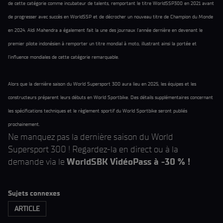
de cette catégorie comme incubateur de talents, remportant le titre WorldSSP300 en 2021 avant
de progresser avec succès en WorldSSP et de décrocher un nouveau titre de Champion du Monde
en 2024. Aldi Mahendra a également fait la une des journaux l'année dernière en devenant le
premier pilote indonésien à remporter un titre mondial à moto, illustrant ainsi la portée et
l'influence mondiales de cette catégorie remarquable.
Alors que la dernière saison du World Supersport 300 aura lieu en 2025, les équipes et les
constructeurs préparent leurs débuts en World Sportbike. Des détails supplémentaires concernant
les spécifications techniques et le règlement sportif du World Sportbike seront publiés
prochainement.
Ne manquez pas la dernière saison du World
Supersport 300 ! Regardez-la en direct ou à la
demande via le
WorldSBK VidéoPass à -30 % !
Sujets connexes
ARTICLE