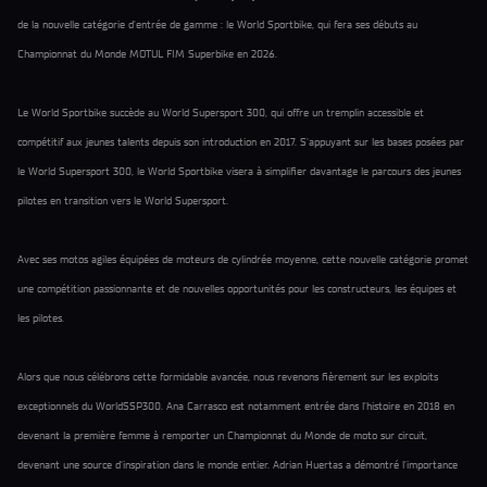
de la nouvelle catégorie d'entrée de gamme : le World Sportbike, qui fera ses débuts au
Championnat du Monde MOTUL FIM Superbike en 2026.
Le World Sportbike succède au World Supersport 300, qui offre un tremplin accessible et
compétitif aux jeunes talents depuis son introduction en 2017. S'appuyant sur les bases posées par
le World Supersport 300, le World Sportbike visera à simplifier davantage le parcours des jeunes
pilotes en transition vers le World Supersport.
Avec ses motos agiles équipées de moteurs de cylindrée moyenne, cette nouvelle catégorie promet
une compétition passionnante et de nouvelles opportunités pour les constructeurs, les équipes et
les pilotes.
Alors que nous célébrons cette formidable avancée, nous revenons fièrement sur les exploits
exceptionnels du WorldSSP300. Ana Carrasco est notamment entrée dans l'histoire en 2018 en
devenant la première femme à remporter un Championnat du Monde de moto sur circuit,
devenant une source d'inspiration dans le monde entier. Adrian Huertas a démontré l'importance