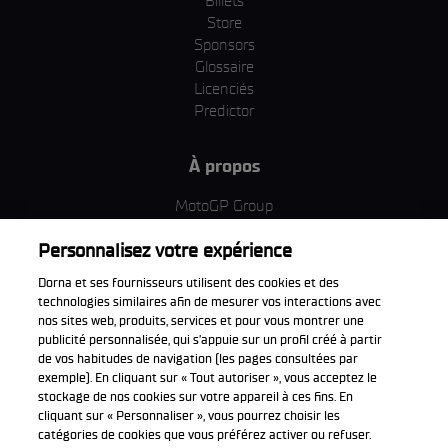
Billets
Store
Sponsors
Glossaire
Licenciés
Predictor
À propos
MotoGP Group
Politique d'utilisation des cookies
Personnalisez votre expérience
Termes et conditions d'utilisation
Entreprise & ESG
Dorna et ses fournisseurs utilisent des cookies et des
Politique de confidentialité
technologies similaires afin de mesurer vos interactions avec
Politique d’achat
nos sites web, produits, services et pour vous montrer une
publicité personnalisée, qui s’appuie sur un profil créé à partir
de vos habitudes de navigation (les pages consultées par
exemple). En cliquant sur « Tout autoriser », vous acceptez le
stockage de nos cookies sur votre appareil à ces fins. En
Télécharger l'appli officiell
cliquant sur « Personnaliser », vous pourrez choisir les
catégories de cookies que vous préférez activer ou refuser.