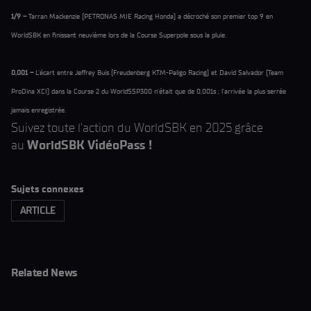
1/9 –
Tarran Mackenzie (PETRONAS MIE Racing Honda) a décroché son premier top 9 en
WorldSBK en finissant neuvième lors de la Course Superpole sous la pluie.
0,001 –
L'écart entre Jeffrey Buis (Freudenberg KTM-Paligo Racing) et David Salvador (Team
ProDina XCI) dans la Course 2 du WorldSSP300 n'était que de 0,001s ; l'arrivée la plus serrée
jamais enregistrée.
Suivez toute l'action du WorldSBK en 2025 grâce
au
WorldSBK VidéoPass !
Sujets connexes
ARTICLE
Related News