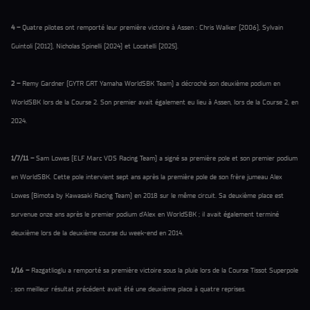
4 –
Quatre pilotes ont remporté leur première victoire à Assen : Chris Walker (2006), Sylvain
Guintoli (2012), Nicholas Spinelli (2024) et Locatelli (2025).
2 –
Remy Gardner (GYTR GRT Yamaha WorldSBK Team) a décroché son deuxième podium en
WorldSBK lors de la Course 2. Son premier avait également eu lieu à Assen, lors de la Course 2, en
2024.
1/7/11 –
Sam Lowes (ELF Marc VDS Racing Team) a signé sa première pole et son premier podium
en WorldSBK. Cette pole intervient sept ans après la première pole de son frère jumeau Alex
Lowes (Bimota by Kawasaki Racing Team) en 2018 sur le même circuit. Sa deuxième place est
survenue onze ans après le premier podium d'Alex en WorldSBK ; il avait également terminé
deuxième lors de la deuxième course du week-end en 2014.
1/16 –
Razgatlioglu a remporté sa première victoire sous la pluie lors de la Course Tissot Superpole
; son meilleur résultat précédent avait été une deuxième place à quatre reprises.