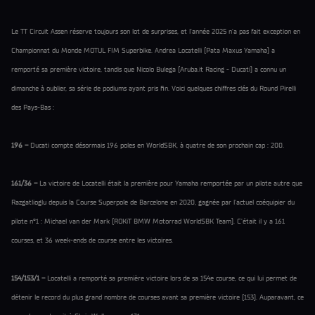
Le TT Circuit Assen réserve toujours son lot de surprises, et l'année 2025 n'a pas fait exception en
Championnat du Monde MOTUL FIM Superbike. Andrea Locatelli (Pata Maxus Yamaha) a
remporté sa première victoire, tandis que Nicolo Bulega (Aruba.it Racing - Ducati) a connu un
dimanche à oublier, sa série de podiums ayant pris fin. Voici quelques chiffres clés du Round Pirelli
des Pays-Bas :
196 –
Ducati compte désormais 196 poles en WorldSBK, à quatre de son prochain cap : 200.
161/36 –
La victoire de Locatelli était la première pour Yamaha remportée par un pilote autre que
Razgatlioglu depuis la Course Superpole de Barcelone en 2020, gagnée par l'actuel coéquipier du
pilote n°1 : Michael van der Mark (ROKiT BMW Motorrad WorldSBK Team). C'était il y a 161
courses, et 36 week-ends de course entre les victoires.
154/153/1 –
Locatelli a remporté sa première victoire lors de sa 154e course, ce qui lui permet de
détenir le record du plus grand nombre de courses avant sa première victoire (153). Auparavant, ce