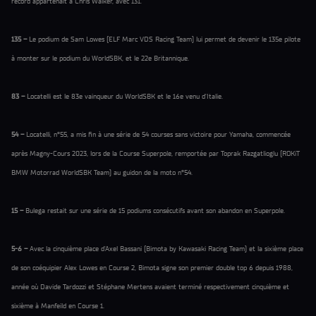
record appartenait à Chris Walker, avec 131.
135 –
Le podium de Sam Lowes (ELF Marc VDS Racing Team) lui permet de devenir le 135e pilote
à monter sur le podium du WorldSBK, et le 22e Britannique.
83 –
Locatelli est le 83e vainqueur du WorldSBK et le 16e venu d'Italie.
54 –
Locatelli, n°55, a mis fin à une série de 54 courses sans victoire pour Yamaha, commencée
après Magny-Cours 2023, lors de la Course Superpole, remportée par Toprak Razgatlioglu (ROKiT
BMW Motorrad WorldSBK Team) au guidon de la moto n°54.
15 –
Bulega restait sur une série de 15 podiums consécutifs avant son abandon en Superpole.
5-6 –
Avec la cinquième place d'Axel Bassani (Bimota by Kawasaki Racing Team) et la sixième place
de son coéquipier Alex Lowes en Course 2, Bimota signe son premier double top 6 depuis 1988,
année où Davide Tardozzi et Stéphane Mertens avaient terminé respectivement cinquième et
sixième à Manfeild en Course 1.