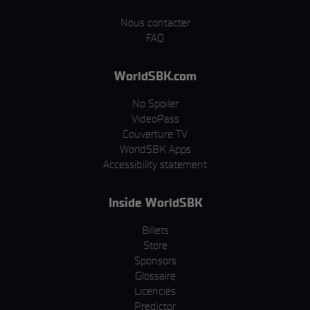
Nous contacter
FAQ
WorldSBK.com
No Spoiler
VideoPass
Couverture TV
WorldSBK Apps
Accessibility statement
Inside WorldSBK
Billets
Store
Sponsors
Glossaire
Licenciés
Predictor