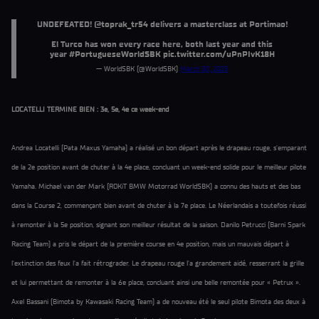
UNDEFEATED!
@toprak_tr54
delivers a masterclass at Portimao!
El Turco has won every race here, both last year and this
year
#PortugueseWorldSBK
pic.twitter.com/uPnPIvK18H
— WorldSBK (@WorldSBK)
March 30, 2025
LOCATELLI TERMINE BIEN : 3e, 5e, 4e ce week-end
Andrea Locatelli (Pata Maxus Yamaha) a réalisé un bon départ après le drapeau rouge, s'emparant
de la 2e position avant de chuter à la 4e place, concluant un week-end solide pour le meilleur pilote
Yamaha. Michael van der Mark (ROKiT BMW Motorrad WorldSBK) a connu des hauts et des bas
dans la Course 2, commençant bien avant de chuter à la 7e place. Le Néerlandais a toutefois réussi
à remonter à la 5e position, signant son meilleur résultat de la saison. Danilo Petrucci (Barni Spark
Racing Team) a pris le départ de la première course en 4e position, mais un mauvais départ à
l'extinction des feux l'a fait rétrograder. Le drapeau rouge l'a grandement aidé, resserrant la grille
et lui permettant de remonter à la 6e place, concluant ainsi une belle remontée pour « Petrux ».
Axel Bassani (Bimota by Kawasaki Racing Team) a de nouveau été le seul pilote Bimota des deux à