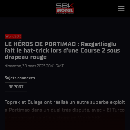
WorldSBK
LE HÉROS DE PORTIMAO : Razgatlioglu
fait le hat-trick lors d'une Course 2 sous
drapeau rouge
dimanche, 30 mars 2025 20:41 GMT
Sujets connexes
REPORT
Toprak et Bulega ont réalisé un autre superbe exploit
à Portimao dans un duel très disputé, avec « El Turco
» remportant sa 60e victoire en WorldSBK.