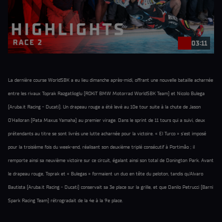
03:11
La dernière course WorldSBK a eu lieu dimanche après-midi, offrant une nouvelle bataille acharnée
entre les rivaux Toprak Razgatlioglu (ROKiT BMW Motorrad WorldSBK Team) et Nicolo Bulega
(Aruba.it Racing - Ducati). Un drapeau rouge a été levé au 10e tour suite à la chute de Jason
O'Halloran (Pata Maxus Yamaha) au premier virage. Dans le sprint de 11 tours qui a suivi, deux
prétendants au titre se sont livrés une lutte acharnée pour la victoire. « El Turco » s'est imposé
pour la troisième fois du week-end, réalisant son deuxième triplé consécutif à Portimão ; il
remporte ainsi sa neuvième victoire sur ce circuit, égalant ainsi son total de Donington Park. Avant
le drapeau rouge, Toprak et « Bulegas » formaient un duo en tête du peloton, tandis qu'Alvaro
Bautista (Aruba.it Racing - Ducati) conservait sa 3e place sur la grille, et que Danilo Petrucci (Barni
Spark Racing Team) rétrogradait de la 4e à la 9e place.