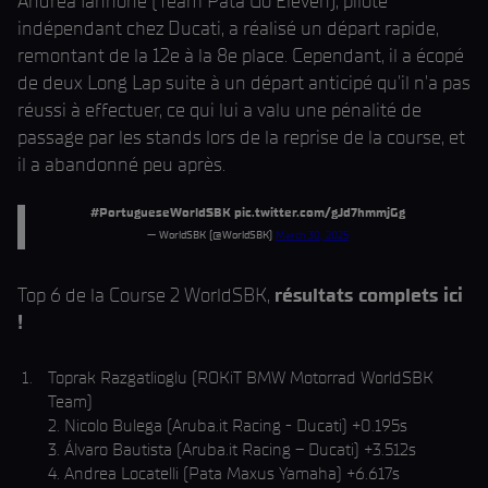
Andrea Iannone (Team Pata Go Eleven), pilote
indépendant chez Ducati, a réalisé un départ rapide,
remontant de la 12e à la 8e place. Cependant, il a écopé
de deux Long Lap suite à un départ anticipé qu'il n'a pas
réussi à effectuer, ce qui lui a valu une pénalité de
passage par les stands lors de la reprise de la course, et
il a abandonné peu après.
#PortugueseWorldSBK
pic.twitter.com/gJd7hmmjGg
— WorldSBK (@WorldSBK)
March 30, 2025
Top 6 de la Course 2 WorldSBK,
résultats complets ici
!
Toprak Razgatlioglu (ROKiT BMW Motorrad WorldSBK
Team)
2. Nicolo Bulega (Aruba.it Racing - Ducati) +0.195s
3. Álvaro Bautista (Aruba.it Racing – Ducati) +3.512s
4. Andrea Locatelli (Pata Maxus Yamaha) +6.617s