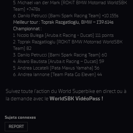
5. Michael van der Mark (ROKiT BMW Motorrad WorldSBK
Team) +7.478s
6. Danilo Petrucci (Barni Spark Racing Team) +10.155s
Meilleur tour : Toprak Razgatlioglu, BMW – 1’39.614s
Championnat :
1. Nicolo Bulega (Aruba.it Racing - Ducati) 111 points
2. Toprak Razgatlioglu (ROKiT BMW Motorrad WorldSBK
Team) 82
3. Danilo Petrucci (Barni Spark Racing Team) 60
4. Álvaro Bautista (Aruba.it Racing – Ducati) 59
5. Andrea Locatelli (Pata Maxus Yamaha) 56
6. Andrea Iannone (Team Pata Go Eleven) 44
Suivez toute l'action du World Superbike en direct ou à
la demande avec le
WorldSBK VidéoPass !
Sujets connexes
REPORT