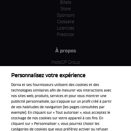
Billets
Store
Sponsors
Glossaire
Licenciés
Predictor
À propos
MotoGP Group
Politique d'utilisation des cookies
Personnalisez votre expérience
Termes et conditions d'utilisation
Entreprise & ESG
Dorna et ses fournisseurs utilisent des cookies et des
Politique de confidentialité
technologies similaires afin de mesurer vos interactions avec
Politique d’achat
nos sites web, produits, services et pour vous montrer une
publicité personnalisée, qui s’appuie sur un profil créé à partir
de vos habitudes de navigation (les pages consultées par
exemple). En cliquant sur « Tout autoriser », vous acceptez le
stockage de nos cookies sur votre appareil à ces fins. En
Télécharger l'appli officiell
cliquant sur « Personnaliser », vous pourrez choisir les
catégories de cookies que vous préférez activer ou refuser.