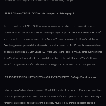
terminer la course, signant son meilleur résultat de la saison, la 7e place.
UN PAS EN AVANT POUR LECUONA : 8e place pour le pilote espagnol
Iker Lecuona (Honda HRC) a établi un nouveau record cette saison en terminant 8e pour sa
reprise après une blessure en Australie. Dominique Aegerter (GYTR GRT Yamaha WorldSBK Team)
a profité de la reprise pour remonter de la 12e à la 9e place. Yari Montella (Barni Spark Racing
Team) a également pu se féliciter du résultat du rookie italien : un Top 10 pour la troisième fois en
six courses en WorldSBK. Sam Lowes (ELF Marc VDS Racing Team) a fini 11e, après avoir remonté
de la 14e place où il avait débuté au second départ. Garrett Gerloff (Kawasaki WorldSBK Team) a
montré des signes de progrès après le drapeau rouge, remontant de la 17e à la 12e position.
LES ROOKIES SOFUOGLU ET VICKERS MARQUENT DES POINTS : Sofuoglu 13e, Vickers 14e
Bahattin Sofuoglu (Yamaha Motoxracing WorldSBK Team) et Ryan Vickers (Motocorsa Racing) ont
tous deux pris des points lors de la Course 2, le duo s'améliorant après le restart. Scott Redding a
rencontré un problème technique avant le drapeau rouge. Il a pu prendre le départ depuis la