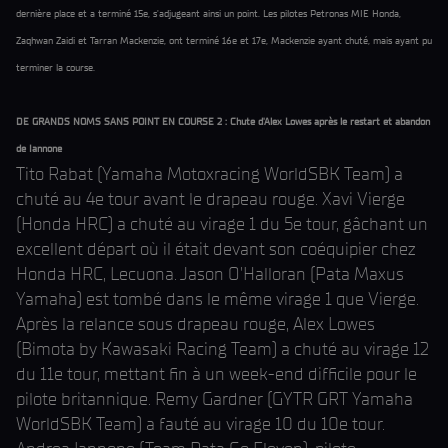
dernière place et a terminé 15e, s'adjugeant ainsi un point. Les pilotes Petronas MIE Honda,
Zaqhwan Zaidi et Tarran Mackenzie, ont terminé 16e et 17e, Mackenzie ayant chuté, mais ayant pu
terminer la course.
DE GRANDS NOMS SANS POINT EN COURSE 2 : Chute d'Alex Lowes après le restart et abandon
de Iannone
Tito Rabat (Yamaha Motoxracing WorldSBK Team) a
chuté au 4e tour avant le drapeau rouge. Xavi Vierge
(Honda HRC) a chuté au virage 1 du 5e tour, gâchant un
excellent départ où il était devant son coéquipier chez
Honda HRC, Lecuona. Jason O'Halloran (Pata Maxus
Yamaha) est tombé dans le même virage 1 que Vierge.
Après la relance sous drapeau rouge, Alex Lowes
(Bimota by Kawasaki Racing Team) a chuté au virage 12
du 11e tour, mettant fin à un week-end difficile pour le
pilote britannique. Remy Gardner (GYTR GRT Yamaha
WorldSBK Team) a fauté au virage 10 du 10e tour.