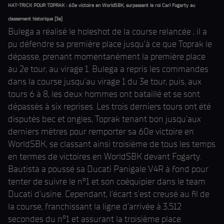
HAT-TRICK POUR TOPRAK : 60e victoire en WorldSBK, surpassant le roi Carl Fogarty au
classement historique (3e)
Bulega a réalisé le holeshot de la course relancée ; il a
pu défendre sa première place jusqu'à ce que Toprak le
dépasse, prenant momentanément la première place
au 2e tour, au virage 1. Bulega a repris les commandes
dans la course jusqu'au virage 1 du 3e tour, puis, aux
tours 6 à 8, les deux hommes ont bataillé et se sont
dépassés à six reprises. Les trois derniers tours ont été
disputés bec et ongles, Toprak tenant bon jusqu'aux
derniers mètres pour remporter sa 60e victoire en
WorldSBK, se classant ainsi troisième de tous les temps
en termes de victoires en WorldSBK devant Fogarty.
Bautista a poussé sa Ducati Panigale V4R à fond pour
tenter de suivre le n°1 et son coéquipier dans le team
Ducati d'usine. Cependant, l'écart s'est creusé au fil de
la course, franchissant la ligne d'arrivée à 3,512
secondes du n°1 et assurant la troisième place.