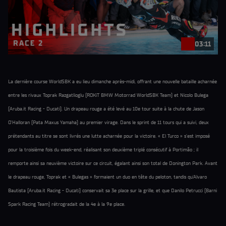
03:11
La dernière course WorldSBK a eu lieu dimanche après-midi, offrant une nouvelle bataille acharnée
entre les rivaux Toprak Razgatlioglu (ROKiT BMW Motorrad WorldSBK Team) et Nicolo Bulega
(Aruba.it Racing - Ducati). Un drapeau rouge a été levé au 10e tour suite à la chute de Jason
O'Halloran (Pata Maxus Yamaha) au premier virage. Dans le sprint de 11 tours qui a suivi, deux
prétendants au titre se sont livrés une lutte acharnée pour la victoire. « El Turco » s'est imposé
pour la troisième fois du week-end, réalisant son deuxième triplé consécutif à Portimão ; il
remporte ainsi sa neuvième victoire sur ce circuit, égalant ainsi son total de Donington Park. Avant
le drapeau rouge, Toprak et « Bulegas » formaient un duo en tête du peloton, tandis qu'Alvaro
Bautista (Aruba.it Racing - Ducati) conservait sa 3e place sur la grille, et que Danilo Petrucci (Barni
Spark Racing Team) rétrogradait de la 4e à la 9e place.