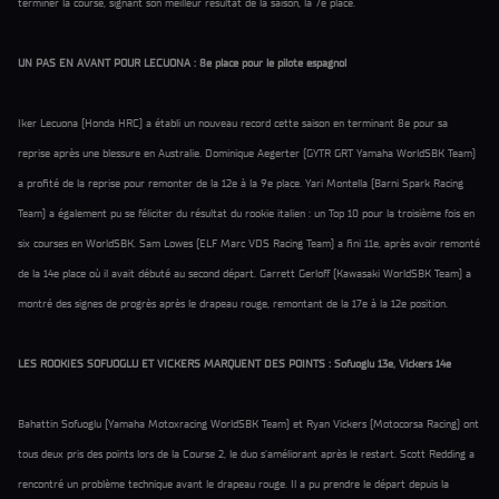
terminer la course, signant son meilleur résultat de la saison, la 7e place.
UN PAS EN AVANT POUR LECUONA : 8e place pour le pilote espagnol
Iker Lecuona (Honda HRC) a établi un nouveau record cette saison en terminant 8e pour sa
reprise après une blessure en Australie. Dominique Aegerter (GYTR GRT Yamaha WorldSBK Team)
a profité de la reprise pour remonter de la 12e à la 9e place. Yari Montella (Barni Spark Racing
Team) a également pu se féliciter du résultat du rookie italien : un Top 10 pour la troisième fois en
six courses en WorldSBK. Sam Lowes (ELF Marc VDS Racing Team) a fini 11e, après avoir remonté
de la 14e place où il avait débuté au second départ. Garrett Gerloff (Kawasaki WorldSBK Team) a
montré des signes de progrès après le drapeau rouge, remontant de la 17e à la 12e position.
LES ROOKIES SOFUOGLU ET VICKERS MARQUENT DES POINTS : Sofuoglu 13e, Vickers 14e
Bahattin Sofuoglu (Yamaha Motoxracing WorldSBK Team) et Ryan Vickers (Motocorsa Racing) ont
tous deux pris des points lors de la Course 2, le duo s'améliorant après le restart. Scott Redding a
rencontré un problème technique avant le drapeau rouge. Il a pu prendre le départ depuis la