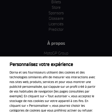
Billets
Store
Sponsors
Glossaire
Licenciés
Predictor
À propos
MotoGP Group
Politique d'utilisation des cookies
Personnalisez votre expérience
Termes et conditions d'utilisation
Entreprise & ESG
Dorna et ses fournisseurs utilisent des cookies et des
Politique de confidentialité
technologies similaires afin de mesurer vos interactions avec
Politique d’achat
nos sites web, produits, services et pour vous montrer une
publicité personnalisée, qui s’appuie sur un profil créé à partir
de vos habitudes de navigation (les pages consultées par
exemple). En cliquant sur « Tout autoriser », vous acceptez le
stockage de nos cookies sur votre appareil à ces fins. En
Télécharger l'appli officiell
cliquant sur « Personnaliser », vous pourrez choisir les
catégories de cookies que vous préférez activer ou refuser.