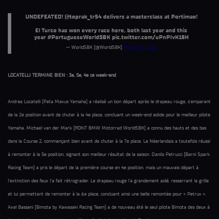
UNDEFEATED!
@toprak_tr54
delivers a masterclass at Portimao!
El Turco has won every race here, both last year and this
year
#PortugueseWorldSBK
pic.twitter.com/uPnPIvK18H
— WorldSBK (@WorldSBK)
March 30, 2025
LOCATELLI TERMINE BIEN : 3e, 5e, 4e ce week-end
Andrea Locatelli (Pata Maxus Yamaha) a réalisé un bon départ après le drapeau rouge, s'emparant
de la 2e position avant de chuter à la 4e place, concluant un week-end solide pour le meilleur pilote
Yamaha. Michael van der Mark (ROKiT BMW Motorrad WorldSBK) a connu des hauts et des bas
dans la Course 2, commençant bien avant de chuter à la 7e place. Le Néerlandais a toutefois réussi
à remonter à la 5e position, signant son meilleur résultat de la saison. Danilo Petrucci (Barni Spark
Racing Team) a pris le départ de la première course en 4e position, mais un mauvais départ à
l'extinction des feux l'a fait rétrograder. Le drapeau rouge l'a grandement aidé, resserrant la grille
et lui permettant de remonter à la 6e place, concluant ainsi une belle remontée pour « Petrux ».
Axel Bassani (Bimota by Kawasaki Racing Team) a de nouveau été le seul pilote Bimota des deux à