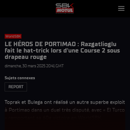
WorldSBK
LE HÉROS DE PORTIMAO : Razgatlioglu
fait le hat-trick lors d'une Course 2 sous
drapeau rouge
dimanche, 30 mars 2025 20:41 GMT
Sujets connexes
REPORT
Toprak et Bulega ont réalisé un autre superbe exploit
à Portimao dans un duel très disputé, avec « El Turco
» remportant sa 60e victoire en WorldSBK.