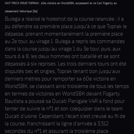
HAT-TRICK POUR TOPRAK : 60e victoire en WorldSBK, surpassant le roi Carl Fogarty au
classement historique (3e)
Bulega a réalisé le holeshot de la course relancée ; il a
pu défendre sa première place jusqu'à ce que Toprak le
dépasse, prenant momentanément la première place
au 2e tour, au virage 1. Bulega a repris les commandes
dans la course jusqu'au virage 1 du 3e tour, puis, aux
tours 6 à 8, les deux hommes ont bataillé et se sont
dépassés à six reprises. Les trois derniers tours ont été
disputés bec et ongles, Toprak tenant bon jusqu'aux
derniers mètres pour remporter sa 60e victoire en
WorldSBK, se classant ainsi troisième de tous les temps
en termes de victoires en WorldSBK devant Fogarty.
Bautista a poussé sa Ducati Panigale V4R à fond pour
tenter de suivre le n°1 et son coéquipier dans le team
Ducati d'usine. Cependant, l'écart s'est creusé au fil de
la course, franchissant la ligne d'arrivée à 3,512
secondes du n°1 et assurant la troisième place.