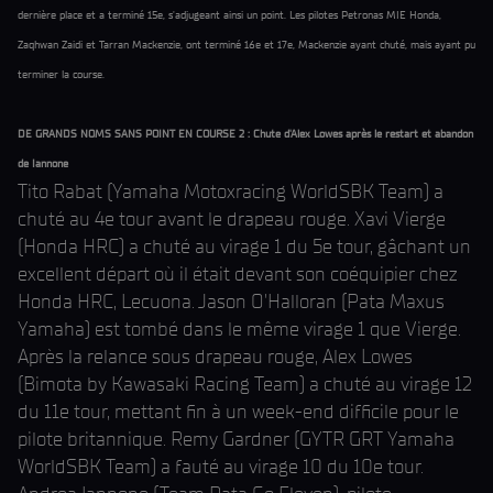
dernière place et a terminé 15e, s'adjugeant ainsi un point. Les pilotes Petronas MIE Honda,
Zaqhwan Zaidi et Tarran Mackenzie, ont terminé 16e et 17e, Mackenzie ayant chuté, mais ayant pu
terminer la course.
DE GRANDS NOMS SANS POINT EN COURSE 2 : Chute d'Alex Lowes après le restart et abandon
de Iannone
Tito Rabat (Yamaha Motoxracing WorldSBK Team) a
chuté au 4e tour avant le drapeau rouge. Xavi Vierge
(Honda HRC) a chuté au virage 1 du 5e tour, gâchant un
excellent départ où il était devant son coéquipier chez
Honda HRC, Lecuona. Jason O'Halloran (Pata Maxus
Yamaha) est tombé dans le même virage 1 que Vierge.
Après la relance sous drapeau rouge, Alex Lowes
(Bimota by Kawasaki Racing Team) a chuté au virage 12
du 11e tour, mettant fin à un week-end difficile pour le
pilote britannique. Remy Gardner (GYTR GRT Yamaha
WorldSBK Team) a fauté au virage 10 du 10e tour.