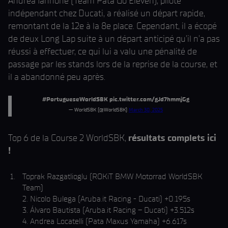
Andrea Iannone (Team Pata Go Eleven), pilote
indépendant chez Ducati, a réalisé un départ rapide,
remontant de la 12e à la 8e place. Cependant, il a écopé
de deux Long Lap suite à un départ anticipé qu'il n'a pas
réussi à effectuer, ce qui lui a valu une pénalité de
passage par les stands lors de la reprise de la course, et
il a abandonné peu après.
#PortugueseWorldSBK
pic.twitter.com/gJd7hmmjGg
— WorldSBK (@WorldSBK)
March 30, 2025
Top 6 de la Course 2 WorldSBK,
résultats complets ici
!
Toprak Razgatlioglu (ROKiT BMW Motorrad WorldSBK
Team)
2. Nicolo Bulega (Aruba.it Racing - Ducati) +0.195s
3. Álvaro Bautista (Aruba.it Racing – Ducati) +3.512s
4. Andrea Locatelli (Pata Maxus Yamaha) +6.617s