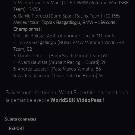
5. Michael van der Mark (ROKiT BMW Motorrad WorldSBK
Team) +7.478s
6. Danilo Petrucci (Barni Spark Racing Team) +10.155s
Meilleur tour : Toprak Razgatlioglu, BMW – 1’39.614s
Championnat :
1. Nicolo Bulega (Aruba.it Racing - Ducati) 111 points
2. Toprak Razgatlioglu (ROKiT BMW Motorrad WorldSBK
Team) 82
3. Danilo Petrucci (Barni Spark Racing Team) 60
4. Álvaro Bautista (Aruba.it Racing – Ducati) 59
5. Andrea Locatelli (Pata Maxus Yamaha) 56
6. Andrea Iannone (Team Pata Go Eleven) 44
Suivez toute l'action du World Superbike en direct ou à
la demande avec le
WorldSBK VidéoPass !
Sujets connexes
REPORT