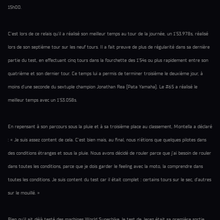
15h00.
C'est lors de ce relais qu'il a réalisé son meilleur temps au tour de la journée, un 1'53.978s, réalisé
lors de son septième tour sur les neuf tours. Il a fait preuve de plus de régularité dans sa dernière
partie du test, en effectuant cinq tours dans la fourchette des 1'54s ou plus rapidement entre son
quatrième et son dernier tour. Ce temps lui a permis de terminer troisième le deuxième jour, à
moins d'une seconde du sextuple champion Jonathan Rea (Pata Yamaha). Le #65 a réalisé le
meilleur temps avec un 1'53.058s.
En repensant à son parcours sous la pluie et à sa troisième place au classement, Montella a déclaré
: « Je suis assez content de cela. C'est bien mais, au final, nous n'étions que quelques pilotes dans
des conditions étranges et sous la pluie. Nous avons décidé de rouler parce que j'ai besoin de rouler
dans toutes les conditions, parce que je dois garder le feeling avec la moto, la comprendre dans
toutes les conditions. Je suis content du test car il était complet : certains tours sur le sec, d'autres
sur le mouillé. »
Bien qu'il ait déjà testé des machines World Superbike, le test de Jerez était sa première sortie