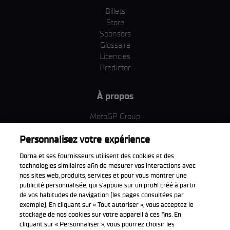
Billets
Store
Sponsors
Glossaire
Licenciés
Predictor
À propos
MotoGP Group
Politique d'utilisation des cookies
Personnalisez votre expérience
Termes et conditions d'utilisation
Entreprise & ESG
Dorna et ses fournisseurs utilisent des cookies et des
Politique de confidentialité
technologies similaires afin de mesurer vos interactions avec
Politique d’achat
nos sites web, produits, services et pour vous montrer une
publicité personnalisée, qui s’appuie sur un profil créé à partir
de vos habitudes de navigation (les pages consultées par
exemple). En cliquant sur « Tout autoriser », vous acceptez le
stockage de nos cookies sur votre appareil à ces fins. En
Télécharger l'appli officiell
cliquant sur « Personnaliser », vous pourrez choisir les