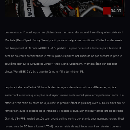
04:03
Les essais sont l’occasion pour les pilotes de se mettre au diapason et il semble que le rookie Yari
Montella (Barni Spark Racing Team) y soit parvenu malgré des conditions difficiles lors des essais
du Championnat du Monde MOTUL FIM Superbike. La pluie de la nuit a laissé la piste humide et,
avec de nouvelles précipitations le matin, plusieurs pilotes ont choisi de ne pas prendre la piste le
deuxième jour sur le Circuito de Jerez – Angel Nieto. Cependant, Montella était l’un des sept
pilotes WorldSBK à s’y être aventurés et le n°5 a terminé en P3.
Le pilote italien a effectué 32 tours le deuxième jour dans des conditions différentes, la piste
s’asséchant à mesure que la pluie se dissipait, même si elle n’était jamais complètement sèche. Il a
effectué trois relais au cours de la journée, le premier étant le plus long avec 12 tours, alors qu’il se
familiarisait avec le pilotage de la Panigale V4 R sous la pluie. Son meilleur temps lors de ce relais
était de 1’54.998, réalisé au 10e tour, avant qu’il ne rentre aux stands pour quelques heures. Il est
revenu vers 14h30 heure locale (UTC+1) pour un relais de sept tours avant son dernier run vers