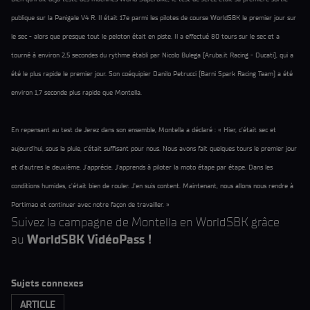
publique sur la Panigale V4 R. Il était 17e parmi les pilotes de course WorldSBK le premier jour sur
le sec - alors que presque tout le peloton était en piste. Il a effectué 80 tours sur le sec et a
tourné à environ 2,5 secondes du rythme établi par Nicolo Bulega (Aruba.it Racing - Ducati), qui a
été le plus rapide le premier jour. Son coéquipier Danilo Petrucci (Barni Spark Racing Team) a été
environ 1,7 seconde plus rapide que Montella.
En repensant au test de Jerez dans son ensemble, Montella a déclaré : « Hier, c'était sec et
aujourd'hui, sous la pluie, c'était suffisant pour nous. Nous avons fait quelques tours le premier jour
et d'autres le deuxième. J'apprécie. J'apprends à piloter la moto étape par étape. Dans les
conditions humides, c'était bien de rouler. J'en suis content. Maintenant, nous allons nous rendre à
Portimao et continuer avec notre façon de travailler. »
Suivez la campagne de Montella en WorldSBK grâce
au
WorldSBK VidéoPass !
Sujets connexes
ARTICLE