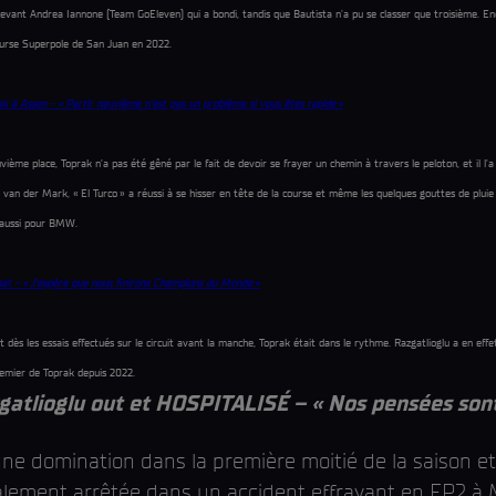
nt Andrea Iannone (Team GoEleven) qui a bondi, tandis que Bautista n'a pu se classer que troisième. Enco
 Course Superpole de San Juan en 2022.
 Assen - « Partir neuvième n’est pas un problème si vous êtes rapide »
uvième place, Toprak n’a pas été gêné par le fait de devoir se frayer un chemin à travers le peloton, et il l
der Mark, « El Turco » a réussi à se hisser en tête de la course et même les quelques gouttes de pluie n
e aussi pour BMW.
t - « J’espère que nous finirons Champions du Monde »
ès les essais effectués sur le circuit avant la manche, Toprak était dans le rythme. Razgatlioglu a en effet
remier de Toprak depuis 2022.
lioglu out et HOSPITALISÉ – « Nos pensées sont 
 une domination dans la première moitié de la saison e
alement arrêtée dans un accident effrayant en FP2 à M