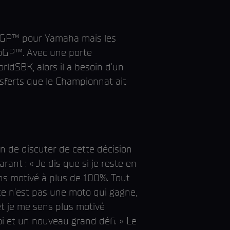
otoGP™ pour Yamaha mais les
toGP™. Avec une porte
ldSBK, alors il a besoin d'un
nsferts que le Championnat ait
n de discuter de cette décision
ant : « Je dis que si je reste en
ens motivé à plus de 100%. Tout
'ce n’est pas une moto qui gagne,
et je me sens plus motivé
i et un nouveau grand défi. » Le