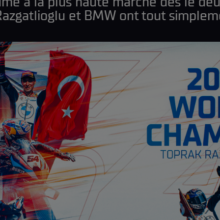
me à la plus haute marche dès le de
 Razgatlioglu et BMW ont tout simplement