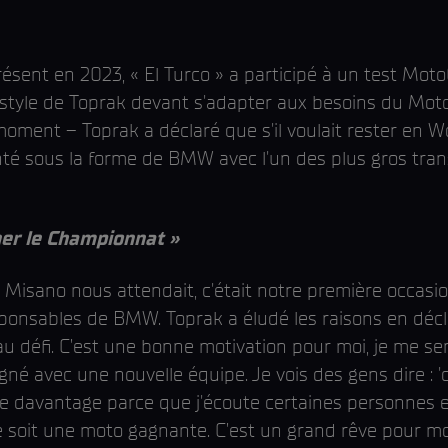
présent en 2023, « El Turco » a participé à un test M
e style de Toprak devant s'adapter aux besoins du Mo
nt – ​​Toprak a déclaré que s'il voulait rester en Wor
enté sous la forme de BMW avec l'un des plus gros tra
ner le Championnat »
Misano nous attendait, c'était notre première occasio
ponsables de BMW. Toprak a éludé les raisons en déclar
au défi. C’est une bonne motivation pour moi, je me s
signé avec une nouvelle équipe. Je vois des gens dire : 
ive davantage parce que j'écoute certaines personnes 
ce soit une moto gagnante. C’est un grand rêve pour mo