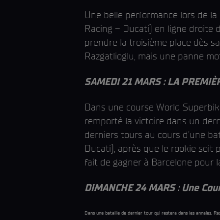
Une belle performance lors de la
Racing – Ducati) en ligne droite 
prendre la troisième place dès s
Razgatlioglu, mais une panne mote
SAMEDI 21 MARS : LA PREMIÈRE
Dans une course World Superbike
remporté la victoire dans un der
derniers tours au cours d'une bata
Ducati), après que le rookie soit 
fait de gagner à Barcelone pour la
DIMANCHE 24 MARS : Une Course
Dans une bataille de dernier tour qui restera dans les annales, R