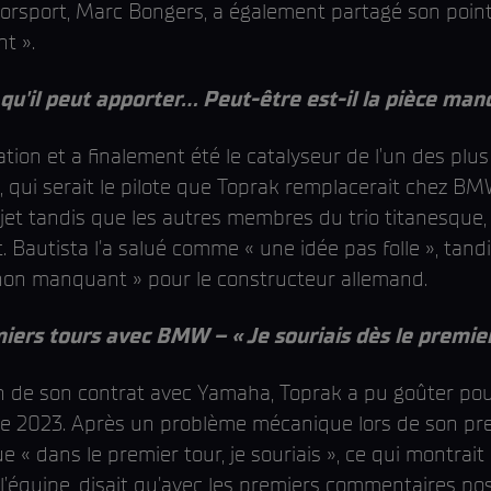
sport, Marc Bongers, a également partagé son point d
t ».
qu'il peut apporter... Peut-être est-il la pièce ma
ation et a finalement été le catalyseur de l’un des pl
 qui serait le pilote que Toprak remplacerait chez BMW,
jet tandis que les autres membres du trio titanesque,
et. Bautista l'a salué comme « une idée pas folle », t
non manquant » pour le constructeur allemand.
s tours avec BMW – « Je souriais dès le premier
n de son contrat avec Yamaha, Toprak a pu goûter po
2023. Après un problème mécanique lors de son prem
e « dans le premier tour, je souriais », ce qui montrai
’équipe, disait qu'avec les premiers commentaires posit