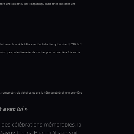
re une fois battu par Razgatlioglu mais cette fois dans une
’a fait avec brio. À la lutte avec Bautista, Remy Gardner (GYTR GRT
’ont pas pu le dissuader de monter pour la première fois sur la
 remporté trois victoires et pris la tête du général, une première
avec lui »
t des célébrations mémorables, la
agny-Cours. Bien qu’il s'en soit