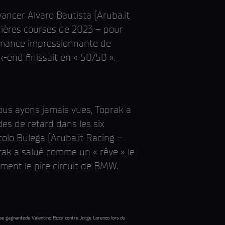
ancer Alvaro Bautista (Aruba.it
rnières courses de 2023 – pour
ormance impressionnante de
-end finissait en « 50/50 ».
us ayons jamais vues, Toprak a
es de retard dans les six
icolo Bulega (Aruba.it Racing –
oprak a salué comme un « rêve » le
uement le pire circuit de BMW.
asse gagnantede Valentino Rossi contre Jorge Lorenzo lors du