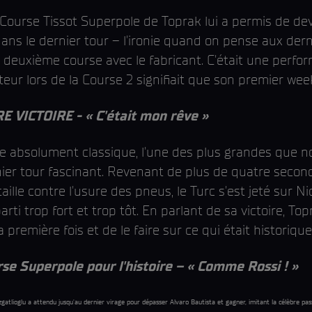
 Course Tissot Superpole de Toprak lui a permis de dev
dans le dernier tour – l'ironie quand on pense aux de
a deuxième course avec le fabricant. C'était une perf
ur lors de la Course 2 signifiait que son premier week
 VICTOIRE - « C'était mon rêve »
 absolument classique, l'une des plus grandes que no
nier tour fascinant. Revenant de plus de quatre second
ille contre l'usure des pneus, le Turc s'est jeté sur N
parti trop fort et trop tôt. En parlant de sa victoire, T
 première fois et de le faire sur ce qui était historiq
 Superpole pour l'histoire – « Comme Rossi ! »
azgatlioglu a attendu jusqu'au dernier virage pour dépasser Alvaro Bautista et gagner, imitant la célèbre p