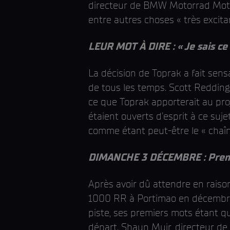
directeur de BMW Motorrad Motor
entre autres choses « très excitan
LEUR MOT À DIRE : « Je sais ce 
La décision de Toprak a fait sens
de tous les temps. Scott Redding,
ce que Toprak apporterait au pro
étaient ouverts d'esprit à ce suj
comme étant peut-être le « chaî
DIMANCHE 3 DÉCEMBRE : Premier
Après avoir dû attendre en raiso
1000 RR à Portimao en décembre 
piste, ses premiers mots étant qu
départ. Shaun Muir, directeur de l