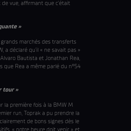
e vue, affirmant que c'était
nquante »
us grands marchés des transferts
 a déclaré qu'il « ne savait pas »
 Alvaro Bautista et Jonathan Rea,
andis que Rea a même parlé du n°54
 tour »
ur la première fois à la BMW M
ier run, Toprak a pu prendre la
t clairement de bons signes dès le
ifs, « notre heure doit venir » et