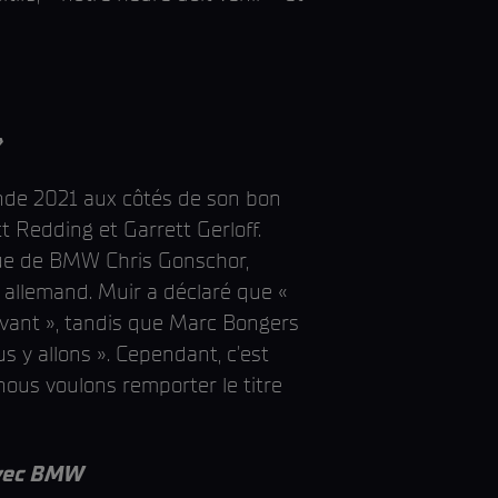
»
onde 2021 aux côtés de son bon
Redding et Garrett Gerloff.
que de BMW Chris Gonschor,
 allemand. Muir a déclaré que «
avant », tandis que Marc Bongers
s y allons ». Cependant, c'est
 nous voulons remporter le titre
avec BMW