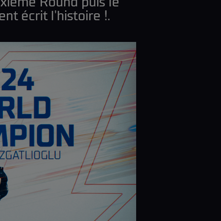
uxième Round puis le
 écrit l'histoire !.