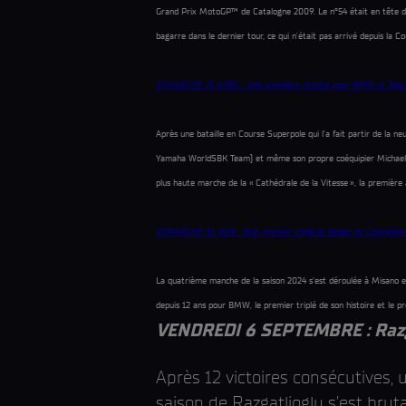
Grand Prix MotoGP™ de Catalogne 2009. Le n°54 était en tête deva
bagarre dans le dernier tour, ce qui n'était pas arrivé depuis la
DIMANCHE 21 AVRIL : Une première victoire pour BMW et Toprak à
Après une bataille en Course Superpole qui l’a fait partir de la ne
Yamaha WorldSBK Team) et même son propre coéquipier Michael van 
plus haute marche de la « Cathédrale de la Vitesse », la premièr
DIMANCHE 16 JUIN : Tout premier triplé et leader du Championna
La quatrième manche de la saison 2024 s’est déroulée à Misano et d
depuis 12 ans pour BMW, le premier triplé de son histoire et le p
VENDREDI 6 SEPTEMBRE : Razgat
Après 12 victoires consécutives,
saison de Razgatlioglu s’est brut