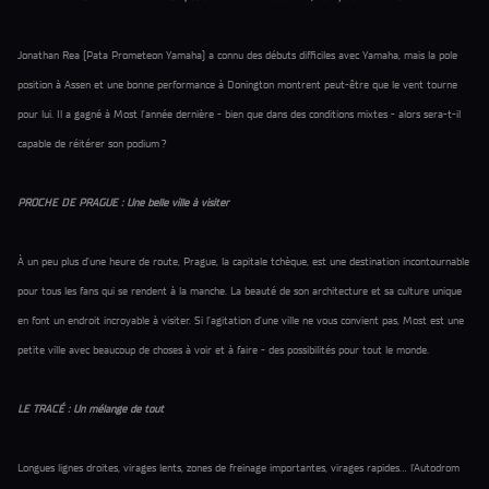
Jonathan Rea (Pata Prometeon Yamaha) a connu des débuts difficiles avec Yamaha, mais la pole
position à Assen et une bonne performance à Donington montrent peut-être que le vent tourne
pour lui. Il a gagné à Most l’année dernière - bien que dans des conditions mixtes - alors sera-t-il
capable de réitérer son podium ?
PROCHE DE PRAGUE : Une belle ville à visiter
À un peu plus d’une heure de route, Prague, la capitale tchèque, est une destination incontournable
pour tous les fans qui se rendent à la manche. La beauté de son architecture et sa culture unique
en font un endroit incroyable à visiter. Si l’agitation d’une ville ne vous convient pas, Most est une
petite ville avec beaucoup de choses à voir et à faire - des possibilités pour tout le monde.
LE TRACÉ : Un mélange de tout
Longues lignes droites, virages lents, zones de freinage importantes, virages rapides… l’Autodrom