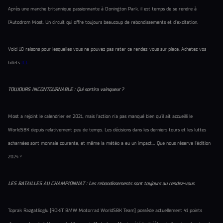
Après une manche britannique passionnante à Donington Park, il est temps de se rendre à
l’Autodrom Most. Un circuit qui offre toujours beaucoup de rebondissements et d’excitation.
Voici 10 raisons pour lesquelles vous ne pouvez pas rater ce rendez-vous sur place. Achetez vos
billets
ICI
.
TOUJOURS INCONTOURNABLE : Qui sortira vainqueur ?
Most a rejoint le calendrier en 2021, mais l’action n’a pas manqué bien qu’il ait accueilli le
WorldSBK depuis relativement peu de temps. Les décisions dans les derniers tours et les luttes
acharnées sont monnaie courante, et même la météo a eu un impact… Que nous réserve l’édition
2024 ?
LES BATAILLES AU CHAMPIONNAT : Les rebondissements sont toujours au rendez-vous
Toprak Razgatlioglu (ROKiT BMW Motorrad WorldSBK Team) possède actuellement 41 points