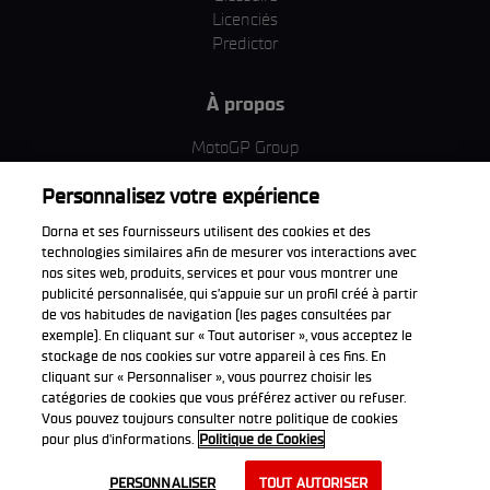
Licenciés
Predictor
À propos
MotoGP Group
Politique d'utilisation des cookies
Personnalisez votre expérience
Termes et conditions d'utilisation
Entreprise & ESG
Dorna et ses fournisseurs utilisent des cookies et des
Politique de confidentialité
technologies similaires afin de mesurer vos interactions avec
Politique d’achat
nos sites web, produits, services et pour vous montrer une
publicité personnalisée, qui s’appuie sur un profil créé à partir
de vos habitudes de navigation (les pages consultées par
exemple). En cliquant sur « Tout autoriser », vous acceptez le
stockage de nos cookies sur votre appareil à ces fins. En
Télécharger l'appli officiell
cliquant sur « Personnaliser », vous pourrez choisir les
catégories de cookies que vous préférez activer ou refuser.
Vous pouvez toujours consulter notre politique de cookies
pour plus d'informations.
Politique de Cookies
© 2026 Dorna WorldSBK. Tous droits réservés. Toutes les marques
PERSONNALISER
TOUT AUTORISER
déposées sont la propriété de leurs détenteurs respectifs.