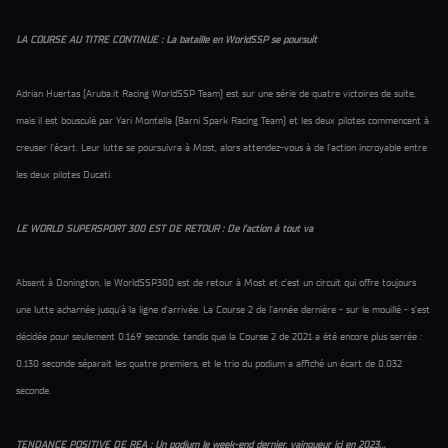
LA COURSE AU TITRE CONTINUE : La bataille en WorldSSP se poursuit
Adrian Huertas (Aruba.it Racing WorldSSP Team) est sur une série de quatre victoires de suite,
mais il est bousculé par Yari Montella (Barni Spark Racing Team) et les deux pilotes commencent à
creuser l’écart. Leur lutte se poursuivra à Most, alors attendez-vous à de l’action incroyable entre
les deux pilotes Ducati.
LE WORLD SUPERSPORT 300 EST DE RETOUR : De l’action à tout va
Absent à Donington, le WorldSSP300 est de retour à Most et c’est un circuit qui offre toujours
une lutte acharnée jusqu’à la ligne d’arrivée. La Course 2 de l’année dernière - sur le mouillé - s’est
décidée pour seulement 0.169 seconde, tandis que la Course 2 de 2021 a été encore plus serrée :
0.130 seconde séparait les quatre premiers, et le trio du podium a affiché un écart de 0.032
seconde.
TENDANCE POSITIVE DE REA : Un podium le week-end dernier, vainqueur ici en 2023…