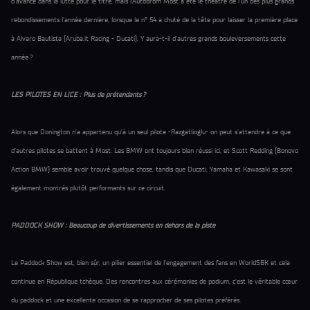
d’avance dans la lutte pour le titre, mais l’Autodrom Most a été le théâtre de l’un des plus grands
rebondissements l’année dernière, lorsque le n° 54 a chuté de la tête pour laisser la première place
à Alvaro Bautista (Aruba.it Racing - Ducati). Y aura-t-il d’autres grands bouleversements cette
année ?
LES PILOTES EN LICE : Plus de prétendants ?
Alors que Donington n’a appartenu qu’à un seul pilote -Razgatlioglu- on peut s’attendre à ce que
d’autres pilotes se battent à Most. Les BMW ont toujours bien réussi ici, et Scott Redding (Bonovo
Action BMW) semble avoir trouvé quelque chose, tandis que Ducati, Yamaha et Kawasaki se sont
également montrés plutôt performants sur ce circuit.
PADDOCK SHOW : Beaucoup de divertissements en dehors de la piste
Le Paddock Show est, bien sûr, un pilier essentiel de l’engagement des fans en WorldSBK et cela
continue en République tchèque. Des rencontres aux cérémonies de podium, c’est le véritable cœur
du paddock et une excellente occasion de se rapprocher de ses pilotes préférés.