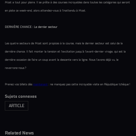
Most a tout pour plaire. Il se prête à des courses incroyables dans toutes les catégories qui seront
en piste ce week-end, alors attendez-vous à l’inattendu à Most.
DERNIÈRE CHANCE : Le dernier secteur
Les quatre secteurs de Most sont propices à la course, mais le dernier secteur est celui de la
dernière chance. Il fait monter la tension et l’excitation jusqu’à l’avant-dernier virage, qui est la
dernière occasion de faire un coup avant la descente vers la ligne. Nous l’avons déjà vu, le
reverrons-nous ?
Prenez vos billets dès
maintenant
: ne manquez pas cette incroyable visite en République tchèque !
Sujets connexes
ARTICLE
Related News