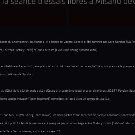
la séance d’essais libres à Misano de
e séance du Championnat du Monde FIM Féminin de Vitesse. Celle-ci a été dominée par Sara Sanchez (511 Te
Klint Forward Factory Team) et Ana Carrasco (Evan Bros Racing Yamaha Team).
tes s’habituaient à la moto, aux pneus et au circuit. Sanchez a tourné en 1’49.743 pour prendre la premièr
à six dixièmes de Sanchez.
 début de la séance, mais a été reléguée à la quatrième place avec un chrono en 1’50.397. Ponziani figur
caine Jessica Howden (Team Trasimeno) complétait le Top 6 avec un temps de 1’51.438.
 Chun Mei Liu (WT Racing Team Taiwan), les deux pilotes étant séparées de quelques dixièmes. L’Allemande 
s du Top 10. La fin de la séance a été marquée par un accrochage entre Mallory Dobbs (Sekhmet Motorcy
e de Sara Varon, blessée, a chuté au virage n°2.