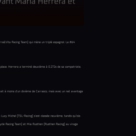
vant Maria Herrera et
rra&Vita Racing Team) qui mène un triplé espagnol. La #64
e place. Herrera a terminé deuxième à 0.272s de sa compatriote,
ait à moins d’un dixième de Carrasco, mais avec un net avantage
Lucy Michel (TSL-Racing) s’est classée neuvième, tandis qu’Isis
cle Racing Team) et Mia Rusthen (Rusthen Racing) au virage