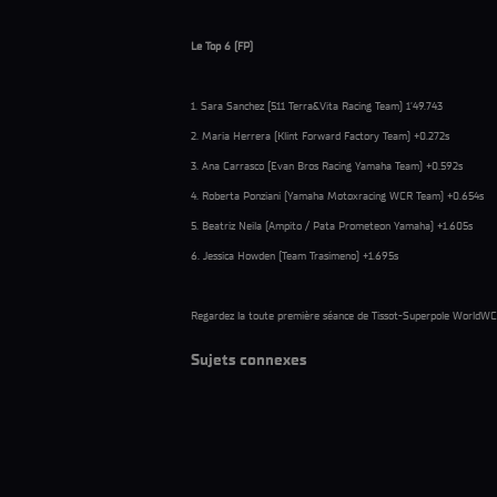
Le Top 6 (FP)
1. Sara Sanchez (511 Terra&Vita Racing Team) 1’49.743
2. Maria Herrera (Klint Forward Factory Team) +0.272s
3. Ana Carrasco (Evan Bros Racing Yamaha Team) +0.592s
4. Roberta Ponziani (Yamaha Motoxracing WCR Team) +0.654s
5. Beatriz Neila (Ampito / Pata Prometeon Yamaha) +1.605s
6. Jessica Howden (Team Trasimeno) +1.695s
Regardez la toute première séance de Tissot-Superpole WorldWCR
Sujets connexes