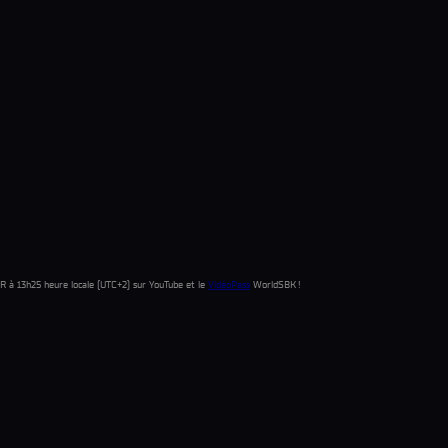
 à 13h25 heure locale (UTC+2) sur YouTube et le
VidéoPass
WorldSBK !