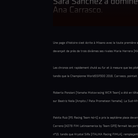
Sara Sanchez a dominé 
Ana Carrasco.
Une page d’histoire s’est écrite à Misano avec la toute premièr
devançait de près de trois dixièmes ses rivales Maria Herrera (
Les chronos ont rapidement chuté au fur et à mesure que les pilo
tandis que la Championne WorldSSP300 2018, Carrasco, pointait 
Roberta Ponziani (Yamaha Motoxracing WCR Team) a été en tête au
sur Beatriz Neila (Ampito / Pata Prometeon Yamaha). La Sud-Afri
Pakita Ruiz (PS Racing Team 46+1) a pris la septième place devant
Carreno (AD78 FIM Latinoamerica by Team GP3) fermait les porte
n°13, tandis que Krystal Silfa (ITALIKA Racing FIMLA), remplaçant