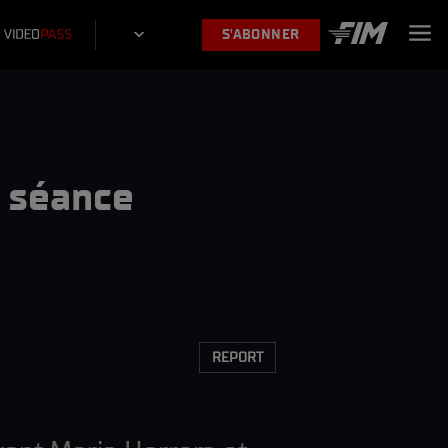
S'ABONNER
a séance
REPORT