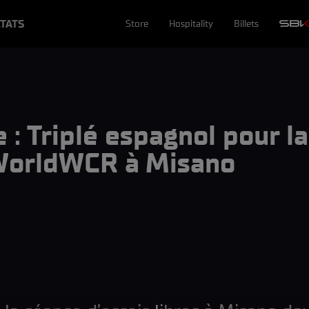
TATS
Store
Hospitality
Billets
 : Triplé espagnol pour l
 WorldWCR à Misano