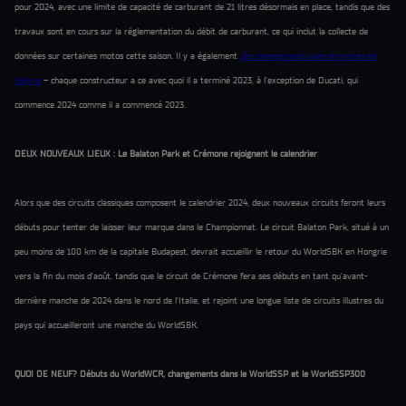
pour 2024, avec une limite de capacité de carburant de 21 litres désormais en place, tandis que des
travaux sont en cours sur la réglementation du débit de carburant, ce qui inclut la collecte de
données sur certaines motos cette saison. Il y a également
des changements dans les limites de
régime
– chaque constructeur a ce avec quoi il a terminé 2023, à l’exception de Ducati, qui
commence 2024 comme il a commencé 2023.
DEUX NOUVEAUX LIEUX : Le Balaton Park et Crémone rejoignent le calendrier
Alors que des circuits classiques composent le calendrier 2024, deux nouveaux circuits feront leurs
débuts pour tenter de laisser leur marque dans le Championnat. Le circuit Balaton Park, situé à un
peu moins de 100 km de la capitale Budapest, devrait accueillir le retour du WorldSBK en Hongrie
vers la fin du mois d'août, tandis que le circuit de Crémone fera ses débuts en tant qu'avant-
dernière manche de 2024 dans le nord de l'Italie, et rejoint une longue liste de circuits illustres du
pays qui accueilleront une manche du WorldSBK.
QUOI DE NEUF? Débuts du WorldWCR, changements dans le WorldSSP et le WorldSSP300