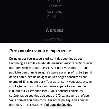
Sponsors
Glossaire
Licenciés
Predictor
À propos
MotoGP Group
Politique d'utilisation des cookies
Personnalisez votre expérience
Termes et conditions d'utilisation
Entreprise & ESG
Dorna et ses fournisseurs utilisent des cookies et des
Politique de confidentialité
technologies similaires afin de mesurer vos interactions avec
Politique d’achat
nos sites web, produits, services et pour vous montrer une
publicité personnalisée, qui s’appuie sur un profil créé à partir
de vos habitudes de navigation (les pages consultées par
exemple). En cliquant sur « Tout autoriser », vous acceptez le
stockage de nos cookies sur votre appareil à ces fins. En
Télécharger l'appli officiell
cliquant sur « Personnaliser », vous pourrez choisir les
catégories de cookies que vous préférez activer ou refuser.
Vous pouvez toujours consulter notre politique de cookies
pour plus d'informations.
Politique de Cookies