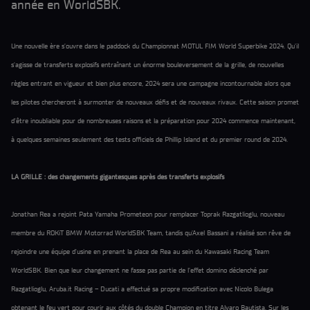
année en WorldSBK.
Une nouvelle ère s’ouvre dans le paddock du Championnat MOTUL FIM World Superbike 2024. Qu'il
s'agisse de transferts explosifs entraînant un énorme bouleversement de la grille, de nouvelles
règles entrant en vigueur et bien plus encore, 2024 sera une campagne incontournable alors que
les pilotes chercheront à surmonter de nouveaux défis et de nouveaux rivaux. Cette saison promet
d'être inoubliable pour de nombreuses raisons et la préparation pour 2024 commence maintenant,
à quelques semaines seulement des tests officiels de Phillip Island et du premier round de 2024.
LA GRILLE : des changements gigantesques après des transferts explosifs
Jonathan Rea a rejoint Pata Yamaha Prometeon pour remplacer Toprak Razgatlioglu, nouveau
membre du ROKiT BMW Motorrad WorldSBK Team, tandis qu'Axel Bassani a réalisé son rêve de
rejoindre une équipe d'usine en prenant la place de Rea au sein du Kawasaki Racing Team
WorldSBK. Bien que leur changement ne fasse pas partie de l'effet domino déclenché par
Razgatlioglu, Aruba.it Racing – Ducati a effectué sa propre modification avec Nicolo Bulega
obtenant le feu vert pour courir aux côtés du double Champion en titre Alvaro Bautista. Sur les