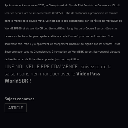
Après avoir été annoncé en 2023, le Championnat du Monde FIM Féminin de Courses sur Circuit
fera ses débuts lors de six événements WorldSBK, afin de contribuer à promouvoir les femmes
dans le monde de la course moto. Ce n'est pas le seul changement, car les règles du WorldSSP, du
WorldSSP300 et du WorldWCR ont été modifiées : les grilles de la Course 2 seront désormais
basées sur les tours les plus rapides établis lors de la Course 1 pour les neuf premiers. Non
seulement cela, mais il y a également un changement d'horaire qui signifie que les séances Tissot
Superpole pour tous les Championnats, à l'exception du WorldSBK auront lieu vendredi, ajoutant
de l'excitation et de l'intensité au premier jour de compétition.
UNE NOUVELLE ÈRE COMMENCE : suivez toute la
saison sans rien manquer avec le
VidéoPass
WorldSBK !
Sujets connexes
ARTICLE