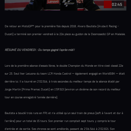
02:45
De retour en MotoGP™ pour la première fois depuis 2018, Alvaro Bautista (Aruba.it Racing -
Ducati) a terminé son premier vendredi à la 22e place au guidon de la Desmosedici GP en Malaisie.
RÉSUMÉ DU VENDREDI : Du temps gagné l’après-midi !
Lors de la première séance d’essais libres, le double Champion du Monde en titre s’est classé 22e
sur 23. Seul Iker Lecuona du team LCR Honda Castrol — également engagé en WorldSBK — était
derrière lui. Il a tourné en 2'02.516, à trois secondes du meilleur temps de la séance établi par
Jorge Martin (Prima Pramac Ducati) en 1'59.513 (environ un dixième de son record du meilleur
tour en course enregistré l’année dernière).
Bautista a bouclé trois runs en FP1 et n’a utilisé qu’un seul train de pneus (soft à l’avant et dur à
l’arrière) pour un total de 15 tours. Son premier run comptait sept tours, y compris le tour
d’entrée et de sortie. Ses chronos se sont améliorés, passant de 2'06.566 à 2'02.821. Son