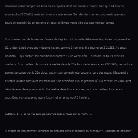
deuxième relais comportait trois tours rapides, dont son meilleur temps, bien qu’il ait tourné
encore plus (2'02.431), mais son chrono a été annulé. Son dernier run ne comprenait que deux
tours chronométrés, un dixième et deux dixièmes moins vite que son meilleur temps.
Son premier run de la séance d’essais de l’après-midi, laquelle détermine les pilotes qui passent en
Q2, a été réalisé avec des médiums l’avant comme à l’arrière. Il a tourné en 2'01.233. Au total,
Bautista — qui portait son traditionnel numéro 19 ce week-end — a bouclé 21 tours avec les
médiums. Son meilleur chrono a été réalisé dans le 20e tour de la séance, en 2'00.370s, ce qui lui a
permis de conserver la 22e place, devant son compatriote Lecuona. Lors des essais, l’Espagnol a
effectué quatre runs avec les médiums. Son troisième run, le premier où il a atteint les 2'00, s’est
déroulé avec deux pneus neufs. Il a réalisé deux tours rapides, dont son meilleur, lors de son
quatrième run avec pneu usé à l’avant et un pneu neuf à l’arrière.
BAUTISTA : « Je ne me sens pas encore très à l’aise sur la moto… »
À propos de son premier vendredi en cinq ans dans le paddock du MotoGP™, Bautista de déclarer :