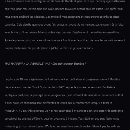
« J’ai commencé avec la configuration de base de Ducati et peut-être que, parce que je n’attaquais
pas trop, pour moi, c’était trop dur. Nous devions travailler dessus pour les essais. Cet après-midi,
nous avons amélioré les réglages. J’ai amélioré mes sensations et mon chrono de près de deux
secondes. Cela signifie que nous avons fait un pas en avant. Je ne me sens pas encore très à l’aise
avec la moto. Nous devons faire un autre step demain. J’espère avoir de meilleures sensations.
Après le premier jour, votre esprit commence à fonctionner la nuit et, demain, les sensations seront
un peu meilleures. J’ai pris du plaisir à piloter la moto et je suis content. »
PAR RAPPORT À LA PANIGALE V4 R : Que doit changer Bautista ?
Le pilote de 38 ans a également indiqué comment et où il aimerait progresser samedi. Bautista
disputera son premier Tissot Sprint en MotoGP™. Après la journée de vendredi, Bautista a
expliqué à quel point le pilotage de la Panigale V4 R est différent de celui de la Desmosedici GP et
à quel point les conditions sont différentes de celles qu’il a rencontrées lorsqu’il a testé la
MotoGP™. « C’est très différent. Je n’ai fait qu’un test à Misano et c’est une piste très différente
de celle-ci. Le grip est différent, vous en avez plus à Misano. Tout était un peu plus facile. Avec
moins de grip, tout devient plus difficile et les sensations avec la moto n’étaient pas les mêmes