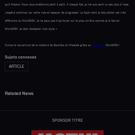
qu’à Misano. Nous nous améliorons petit à petit. À chaque fois, je me suis senti un peu plus à l’aise.
J’espère continuer sur cette voie et essayer de progresser. La façon dont je dois piloter est très
différente du WorldSBK. Je ne peux pas trop forcer sur le pneu arrière comme je le fais en
WorldSBK. Je dois réadapter mon style. »
Suivez la couverture de la wildcard de Bautista en Malaisie grâce au
VidéoPass
WorldSBK !
Sujets connexes
ARTICLE
Related News
SPONSOR TITRE