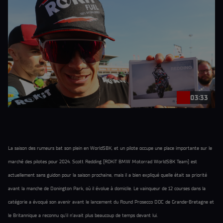
03:33
La saison des rumeurs bat son plein en WorldSBK, et un pilote occupe une place importante sur le
marché des pilotes pour 2024. Scott Redding (ROKiT BMW Motorrad WorldSBK Team) est
actuellement sans guidon pour la saison prochaine, mais il a bien expliqué quelle était sa priorité
avant la manche de Donington Park, où il évolue à domicile. Le vainqueur de 12 courses dans la
catégorie a évoqué son avenir avant le lancement du Round Prosecco DOC de Grande-Bretagne et
le Britannique a reconnu qu’il n’avait plus beaucoup de temps devant lui.