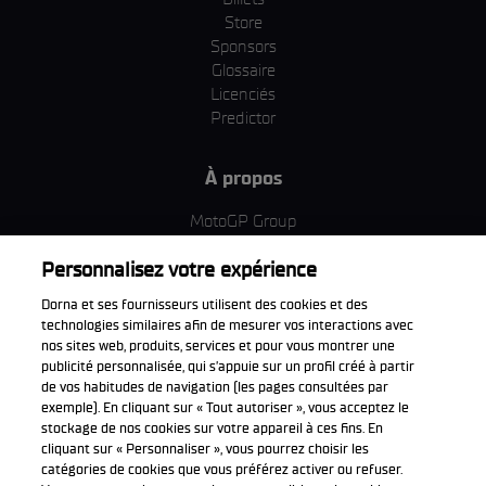
Store
Sponsors
Glossaire
Licenciés
Predictor
À propos
MotoGP Group
Politique d'utilisation des cookies
Personnalisez votre expérience
Termes et conditions d'utilisation
Entreprise & ESG
Dorna et ses fournisseurs utilisent des cookies et des
Politique de confidentialité
technologies similaires afin de mesurer vos interactions avec
Politique d’achat
nos sites web, produits, services et pour vous montrer une
publicité personnalisée, qui s’appuie sur un profil créé à partir
de vos habitudes de navigation (les pages consultées par
exemple). En cliquant sur « Tout autoriser », vous acceptez le
stockage de nos cookies sur votre appareil à ces fins. En
Télécharger l'appli officiell
cliquant sur « Personnaliser », vous pourrez choisir les
catégories de cookies que vous préférez activer ou refuser.