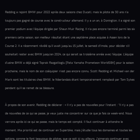
Redding a rejoint BMW pour 2022 après deux saisons chez Ducati, mais le pilote de 30 ans n’a
toujours pas gagné de course avec le constructeur allemand. Il y a un an, à Donington, il a signé son
premier podium avec l’équipe dirigée par Shaun Muir Racing. Il n’a pas encore terminé parmi les six
premiers cette saison, son meilleur résultat étant une septième place acquise à Assen lors de la
Course 2. Il a récemment révélé qu’il avait jusqu’au 15 juillet, le samedi d’Imola, pour décider s’il
souhaitait rester avec BMW jusqu’en 2024, ce qui serait sa troisième année avec l’équipe. L’équipe
d’usine BMW a déjà signé Toprak Razgatlioglu (Pata Yamaha Prometeon WorldSBK) pour la saison
prochaine, mais le nom de son coéquipier n’est pas encore connu. Scott Redding et Michael van der
Mark sont les titulaires chez BMW, le Néerlandais étant temporairement remplacé par Tom Sykes
pendant qu’il se remet de sa blessure.
À propos de son avenir, Redding de déclarer : « Il n’y a pas de nouvelles pour l’instant : “Il n’y a pas
de nouvelles de ce qui se passe, je veux juste me concentrer sur ce que je fais ce week-end. Nous
verrons après ici ce qui se passe, mais le temps est compté. Il faut continuer à attendre le
moment. Ma priorité est de continuer en Superbike, mais j’étudie tous les domaines et toutes les
options, comme le font beaucoup de pilotes, que ce soit ici ou ailleurs. J’aimerais continuer avec