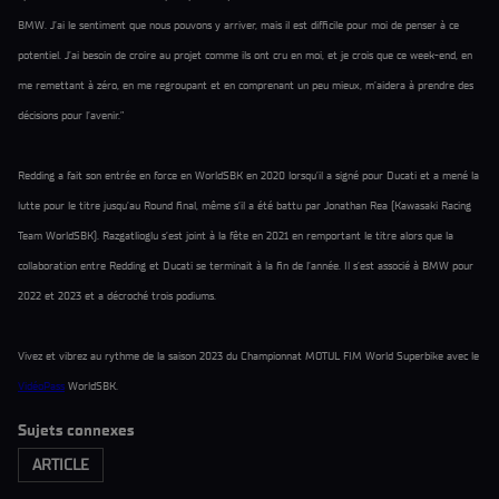
BMW. J’ai le sentiment que nous pouvons y arriver, mais il est difficile pour moi de penser à ce
potentiel. J’ai besoin de croire au projet comme ils ont cru en moi, et je crois que ce week-end, en
me remettant à zéro, en me regroupant et en comprenant un peu mieux, m’aidera à prendre des
décisions pour l’avenir.”
Redding a fait son entrée en force en WorldSBK en 2020 lorsqu’il a signé pour Ducati et a mené la
lutte pour le titre jusqu’au Round final, même s’il a été battu par Jonathan Rea (Kawasaki Racing
Team WorldSBK). Razgatlioglu s’est joint à la fête en 2021 en remportant le titre alors que la
collaboration entre Redding et Ducati se terminait à la fin de l’année. Il s’est associé à BMW pour
2022 et 2023 et a décroché trois podiums.
Vivez et vibrez au rythme de la saison 2023 du Championnat MOTUL FIM World Superbike avec le
VidéoPass
WorldSBK.
Sujets connexes
ARTICLE