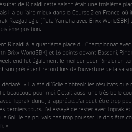
ésultat de Rinaldi cette saison était une troisième pla
s il a pu faire mieux dans la Course 2 en France, où il
rak Razgatlioglu (Pata Yamaha avec Brixx WorldSBK) e
oisième position.
tent Rinaldi à la quatrième place du Championnat avec 
h Brixx WorldSBK) et 16 points devant Bassani, Rinald
 week-end fut également le meilleur pour Rinaldi en t
int son précédent record lors de l'ouverture de la sa
déclaré : « Il a été difficile d'obtenir les résultats 
ie beaucoup pour moi. C'était aussi une très belle cou
avec Toprak, donc j'ai apprécié. J'ai peut-être trop pou
 derniers tours. J'ai essayé de rester avec Toprak et
e fini. Je ne pouvais pas trop pousser. Je dois être c
m. »