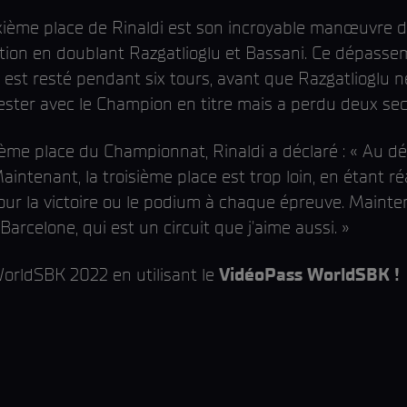
ième place de Rinaldi est son incroyable manœuvre dan
ition en doublant Razgatlioglu et Bassani. Ce dépasse
il est resté pendant six tours, avant que Razgatlioglu
rester avec le Champion en titre mais a perdu deux se
ième place du Championnat, Rinaldi a déclaré : « Au dé
aintenant, la troisième place est trop loin, en étant ré
our la victoire ou le podium à chaque épreuve. Mainten
rcelone, qui est un circuit que j'aime aussi. »
orldSBK 2022 en utilisant le
VidéoPass WorldSBK !