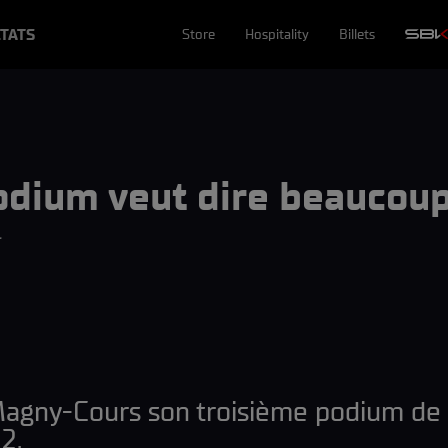
TATS
Store
Hospitality
Billets
podium veut dire beaucoup
T
 Magny-Cours son troisième podium de 
2.