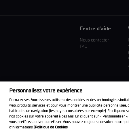
Centre d'aide
Nous contacter
FAQ
Personnalisez votre expérience
Dorna et ses fournisseurs utilisent des cookies et des technologies simila
Télécharger l'appli
web, produits, services et pour vous montrer une publicité personnalisée, qu
officiell
habitudes de navigation (les pages consultées par exemple). En cliquant su
nos cookies sur votre appareil à ces fins. En cliquant sur « Personnaliser »
vous préférez activer ou refuser. Vous pouvez toujours consulter notre pol
© 2026 Dorna WorldSBK. Tous droits réservés. Toutes les marques d
d'informations.
Politique de Cookies