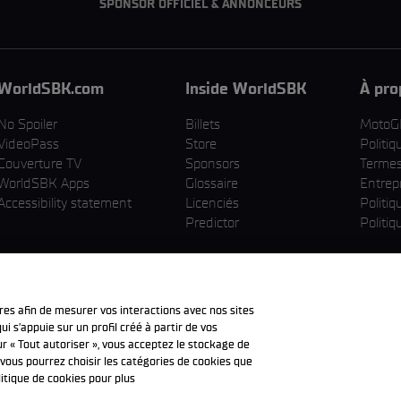
SPONSOR OFFICIEL & ANNONCEURS
WorldSBK.com
Inside WorldSBK
À pro
No Spoiler
Billets
MotoG
VideoPass
Store
Politiq
Couverture TV
Sponsors
Termes 
WorldSBK Apps
Glossaire
Entrep
Accessibility statement
Licenciés
Politiq
Predictor
Politiq
ires afin de mesurer vos interactions avec nos sites
i s’appuie sur un profil créé à partir de vos
r « Tout autoriser », vous acceptez le stockage de
, vous pourrez choisir les catégories de cookies que
itique de cookies pour plus
éposées sont la propriété de leurs détenteurs respectifs.