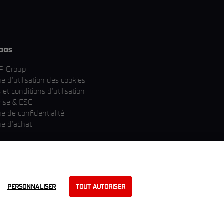
pos
P Group
ue d'utilisation des cookies
et conditions d'utilisation
rise & ESG
ue de confidentialité
ue d’achat
PERSONNALISER
TOUT AUTORISER