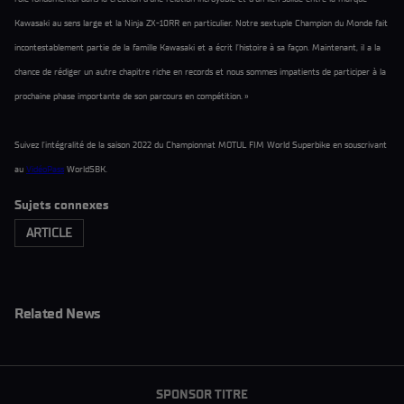
Kawasaki au sens large et la Ninja ZX-10RR en particulier. Notre sextuple Champion du Monde fait
incontestablement partie de la famille Kawasaki et a écrit l’histoire à sa façon. Maintenant, il a la
chance de rédiger un autre chapitre riche en records et nous sommes impatients de participer à la
prochaine phase importante de son parcours en compétition. »
Suivez l’intégralité de la saison 2022 du Championnat MOTUL FIM World Superbike en souscrivant
au
VidéoPass
WorldSBK.
Sujets connexes
ARTICLE
Related News
SPONSOR TITRE