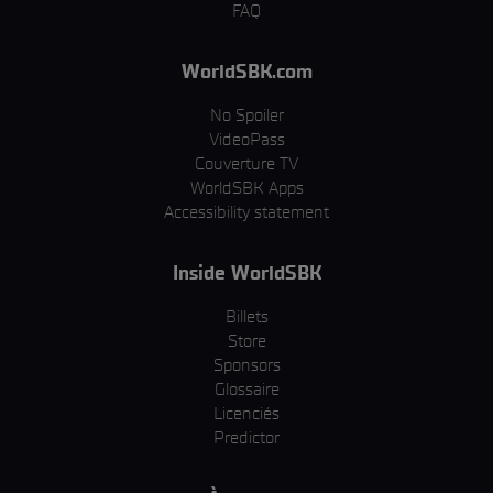
FAQ
WorldSBK.com
No Spoiler
VideoPass
Couverture TV
WorldSBK Apps
Accessibility statement
Inside WorldSBK
Billets
Store
Sponsors
Glossaire
Licenciés
Predictor