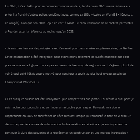
En 2020, il s’est battu pour sa dernière couronne en date, tandis qu’en 2021, même s’il en a été
privé, il a franchi d’autres paliers emblématiques, comme sa 100e victoire en WorldSBK (Course 1
en Aragón), ainsi que son 200e Top 3 en vert à Most. Le renouvellement de ce contrat permettra
à Rea de rester la référence au moins jusqu’en 2023.
« Je suis très heureux de prolonger avec Kawasaki pour deux années supplémentaires, confie Rea.
Cette collaboration a été incroyable ; nous avons connu tellement de succès ensemble que c’est
presque une suite logique. Il n’y a pas eu besoin de beaucoup de négociations. Il s’agissait plutôt de
voir à quel point j’étais encore motivé pour continuer à courir au plus haut niveau au sein du
Championnat WorldSBK. »
« Ces quelques saisons ont été incroyables ; plus compétitives que jamais. J’ai réalisé à quel point je
suis motivé pour poursuivre et continuer à me battre pour gagner. Kawasaki m’a donné
l’opportunité en 2015 de concrétiser un rêve d’enfant lorsque j’ai remporté le titre en WorldSBK
dès notre première année de collaboration. Notre relation est si solide et je suis impatient de
continuer à vivre des souvenirs et à représenter un constructeur et une marque incroyables. »