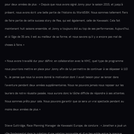
pour deux années de plus : « Depuis que nous avons signé Jonny pour la saison 2015, et jusqu’à
présent, nous avons écrit une belle partie de l’histoire du WorldSBK. Nous sommes tellement fiers
de faire partie de cette success story de Rea, qui est également, celle de Kawasaki. Cela fait
maintenant huit saisons ensemble, et Jonny a toujours été au top de ses performances. Aujourd’hui,
et à l’âge de 35 ans, il est au meilleur de sa forme, et nous savons qu’il y a encore pas mal de
choses à faire. »
« Nous avons travaillé dur pour définir, en collaboration avec le KMC, quel type de programme
nous pourrions mettre en place pour Jonny afin de lui permettre de continuer à se dépasser à 110
%. Je pense que nous lui avons donné la motivation dont il avait besoin pour se lancer dans
l’aventure pendant deux années supplémentaires. Nous ne pouvons jamais nous reposer sur les
lauriers de notre réussite passée, nous aurons donc la tâche difficile de répondre à ses attentes.
Nous sommes prêts pour cela. Nous pouvons garantir que ce sera un vrai spectacle pendant au
moins deux années de plus. »
Steve Guttridge, Race Planning Manager de Kawasaki Europe, de conclure : « Jonathan a joué un
rôle fondamental dans la création d’une relation incroyable et d’un lien solide entre la marque