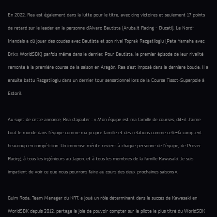
En 2022, Rea est également dans la lutte pour le titre, avec cinq victoires et seulement 17 points
de retard sur le leader en la personne d’Alvaro Bautista (Aruba.it Racing - Ducati). Le Nord-
Irlandais a dû jouer des coudes avec Bautista et son rival Toprak Razgatlioglu (Pata Yamaha avec
Brixx WorldSBK) parfois même dans le dernier. Pour Bautista, le premier épisode de leur rivalité
remonte à la première course de la saison en Aragón. Rea s’est imposé dans la dernière boucle. Il a
ensuite battu Razgatlioglu dans un dernier tour sensationnel lors de la Course Tissot-Superpole à
Estoril.
Au sujet de cette annonce, Rea d’ajouter : « Mon équipe est ma famille de courses, dit-il. J’aime
tout le monde dans l’équipe comme ma propre famille et des relations comme celle-là comptent
beaucoup en compétition. Un immense mérite revient à chaque personne de l’équipe, de Provec
Racing, à tous les ingénieurs au Japon, et à tous les membres de la famille Kawasaki. Je suis
impatient de voir ce que nous pourrons faire au cours des deux prochaines saisons ».
Guim Roda, Team Manager du KRT, a joué un rôle déterminant dans le succès de Kawasaki en
WorldSBK depuis 2012, partage la joie de pouvoir compter sur le pilote le plus titré du WorldSBK