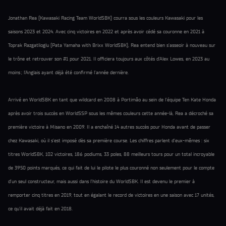
Jonathan Rea (Kawasaki Racing Team WorldSBK) courra sous les couleurs Kawasaki pour les
saisons 2023 et 2024. Avec cinq victoires en 2022 et après avoir cédé sa couronne en 2021 à
Toprak Razgatlioglu (Pata Yamaha with Brixx WorldSBK), Rea entend bien s’asseoir à nouveau sur
le trône et retrouver son #1 pour 2021. Il officiera toujours aux côtés d’Alex Lowes, en 2023 au
moins ; l’Anglais ayant déjà été confirmé l’année dernière.
Arrivé en WorldSBK en tant que wildcard en 2008 à Portimão au sein de l’équipe Ten Kate Honda
après avoir trois succès en WorldSSP sous les mêmes couleurs cette année-là, Rea a décroché sa
première victoire à Misano en 2009. Il a enchaîné 14 autres succès pour Honda avant de passer
chez Kawasaki, où il s’est imposé dès sa première course. Les chiffres parlent d’eux-mêmes : six
titres WorldSBK, 102 victoires, 186 podiums, 33 poles, 88 meilleurs tours pour un total incroyable
de 3950 points marqués, ce qui fait de lui le pilote le plus couronné non seulement pour le compte
d’un seul constructeur, mais aussi dans l’histoire du WorldSBK. Il est devenu le premier à
remporter cinq titres en 2019, tout en égalant le record de victoires en une saison avec 17 unités,
ce qu’il avait déjà fait en 2018.