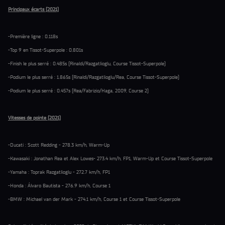
Principaux écarts (2021)
-Première ligne : 0.118s
-Top 9 en Tissot-Superpole : 0.801s
-Finish le plus serré : 0.485s (Rinaldi/Razgatlioglu, Course Tissot-Superpole)
-Podium le plus serré : 1.865s (Rinaldi/Razgatlioglu/Rea, Course Tissot-Superpole)
-Podium le plus serré : 0.457s (Rea/Fabrizio/Haga, 2009, Course 2)
Vitesses de pointe (2021)
-Ducati : Scott Redding - 278.3 km/h, Warm-Up
-Kawasaki : Jonathan Rea et Alex Lowes- 273.4 km/h, FP1, Warm-Up et Course Tissot-Superpole
-Yamaha : Toprak Razgatlioglu - 272.7 km/h, FP1
-Honda : Álvaro Bautista - 276.9 km/h, Course 1
-BMW : Michael van der Mark - 274.1 km/h, Course 1 et Course Tissot-Superpole