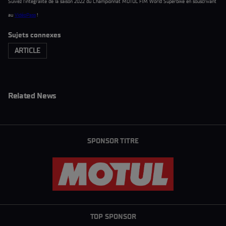
Suivez l’intégralité de la saison 2022 du Championnat MOTUL FIM World Superbike en souscrivant
au
VidéoPass
!
Sujets connexes
ARTICLE
Related News
SPONSOR TITRE
TOP SPONSOR