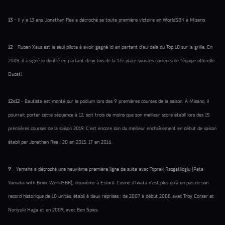
13
- Il y a 13 ans, Jonathan Rea a décroché sa toute première victoire en WorldSBK à Misano.
12
- Ruben Xaus est le seul pilote à avoir gagné ici en partant d’au-delà du Top 10 sur la grille. En
2003, il a signé le doublé en partant deux fois de la 12e place sous les couleurs de l’équipe officielle
Ducati.
12x12
- Bautista est monté sur le podium lors des 9 premières courses de la saison. À Misano, il
pourrait porter cette séquence à 12, soit trois de moins que son meilleur score établi lors des 15
premières courses de la saison 2019. C’est encore loin du meilleur enchaînement en début de saison
établi par Jonathan Rea : 20 en 2015, 17 en 2016.
9
- Yamaha a décroché une neuvième première ligne de suite avec Toprak Razgatlioglu (Pata
Yamaha with Brixx WorldSBK), deuxième à Estoril. L’usine d’Iwata n’est plus qu’à un pas de son
record historique de 10 unités, établi à deux reprises : de 2007 à début 2008 avec Troy Corser et
Noriyuki Haga et en 2009, avec Ben Spies.