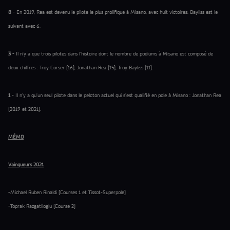
8
- En 2019, Rea est devenu le pilote le plus prolifique à Misano, avec huit victoires. Bayliss est le
suivant avec 6.
3
- Il n’y a que trois pilotes dans l’histoire dont le nombre de podiums à Misano est composé de
deux chiffres : Troy Corser (16), Jonathan Rea (15), Troy Bayliss (11).
1
- Il n’y a qu’un seul pilote dans le peloton actuel qui s’est qualifié en pole à Misano : Jonathan Rea
(2019 et 2021).
MÉMO
Vainqueurs 2021
-Michael Ruben Rinaldi (Courses 1 et Tissot-Superpole)
-Toprak Razgatlioglu (Course 2)