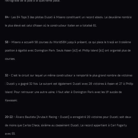
rétrogradé de la pole à la quatrième place.
84
- Les 84 Tops 3 des pilotes Ducati à Misano constituent un record absolu. Le deuxième nombre
le plus élevé est celui d’Assen où le constructeur italien en a totalisé 81.
58
- Misano a accueilli 58 courses du WorldSBK jusqu’à présent, ce qui place le tracé en troisième
position à égalité avec Donington Park. Seuls Assen (62) et Phillip Island (61) ont organisé plus de
courses.
32
- C’est le circuit sur lequel un même constructeur a remporté le plus grand nombre de victoires
: Ducati y a gagné 32 fois. Le suivant est également Ducati avec 28 victoires à Assen et 27 à Phillip
Island. Pour retrouver une autre usine, il faut aller à Donington Park avec les 19 succès de
Kawasaki.
20-22
- Álvaro Bautista (Aruba.it Racing - Ducati) a enregistré 20 victoires pour Ducati, soit deux
de moins que Carlos Checa, sixième au classement Ducati. Le record appartient à Carl Fogarty
avec 55.