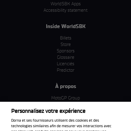
WorldSBK Apps
Accessibility statement
Inside WorldSBK
Billets
Store
Sponsors
Glossaire
Licenciés
Predictor
À propos
MotoGP Group
Politique d'utilisation des cookies
Personnalisez votre expérience
Termes et conditions d'utilisation
Entreprise & ESG
Dorna et ses fournisseurs utilisent des cookies et des
Politique de confidentialité
technologies similaires afin de mesurer vos interactions avec
Politique d’achat