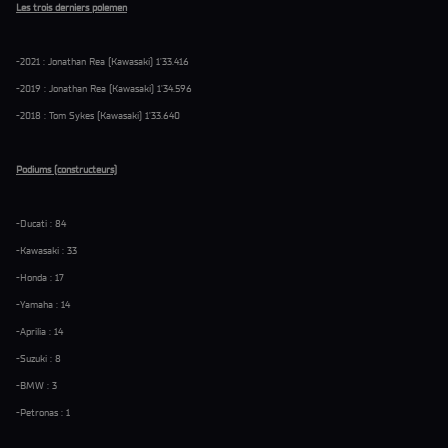
Les trois derniers polemen
-2021 : Jonathan Rea (Kawasaki) 1'33.416
-2019 : Jonathan Rea (Kawasaki) 1'34.596
-2018 : Tom Sykes (Kawasaki) 1'33.640
Podiums (constructeurs)
-Ducati : 84
-Kawasaki : 33
-Honda : 17
-Yamaha : 14
-Aprilia : 14
-Suzuki : 8
-BMW : 3
-Petronas : 1