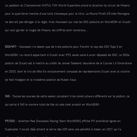
Le paddock du Championnat MOTUL FIM World Superbike prend la direction du circuit de Misano
pour la quatrième manche d’une lutte titanesque pour le titre. Le Round Pirelli d’Émilie-Romagne
ne devrait pas déroger à la règle. Avec Kawasaki qui vise les 500 podiums en WorldSBK et Ducati
qui veut garder la magie de Misano, les chiffres sont nombreux…
500/497
- Kawasaki n’a besoin que de trois podiums pour franchir le cap des 500 Tops 3 en
WorldSBK. Le record appartient à Ducati avec 993, seule usine à avoir dépassé les 500. Le 500e
podium de Ducati est à mettre au crédit de James Toseland, deuxième de la Course 1 à Silverstone
en 2003, dont le trio de tête fut exclusivement composé de représentants Ducati avec la victoire
de Neil Hodgson et la troisième position de Ruben Xaus.
345
- Toutes les courses de cette saison comptent trois constructeurs différents sur le podium, ce
qui porte à 343 le nombre total de fois où cela s’est produit en WorldSBK.
99/100
- Jonathan Rea (Kawasaki Racing Team WorldSBK) affiche 99 premières lignes en
Superpole. Il aurait déjà atteint la barre des 100 sans une pénalité à Assen, en 2017, qui l’a