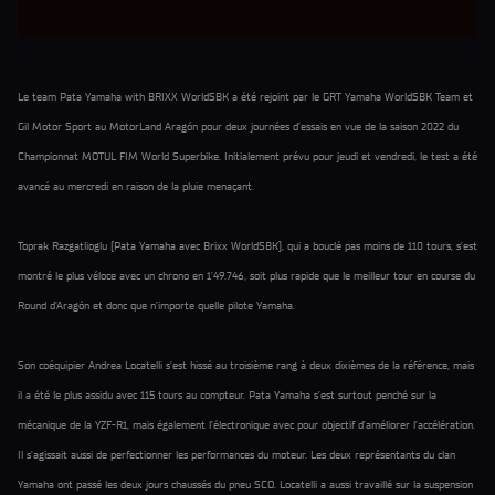
Le team Pata Yamaha with BRIXX WorldSBK a été rejoint par le GRT Yamaha WorldSBK Team et
Gil Motor Sport au MotorLand Aragón pour deux journées d’essais en vue de la saison 2022 du
Championnat MOTUL FIM World Superbike. Initialement prévu pour jeudi et vendredi, le test a été
avancé au mercredi en raison de la pluie menaçant.
Toprak Razgatlioglu (Pata Yamaha avec Brixx WorldSBK), qui a bouclé pas moins de 110 tours, s’est
montré le plus véloce avec un chrono en 1'49.746, soit plus rapide que le meilleur tour en course du
Round d’Aragón et donc que n’importe quelle pilote Yamaha.
Son coéquipier Andrea Locatelli s’est hissé au troisième rang à deux dixièmes de la référence, mais
il a été le plus assidu avec 115 tours au compteur. Pata Yamaha s’est surtout penché sur la
mécanique de la YZF-R1, mais également l’électronique avec pour objectif d’améliorer l’accélération.
Il s’agissait aussi de perfectionner les performances du moteur. Les deux représentants du clan
Yamaha ont passé les deux jours chaussés du pneu SCO. Locatelli a aussi travaillé sur la suspension