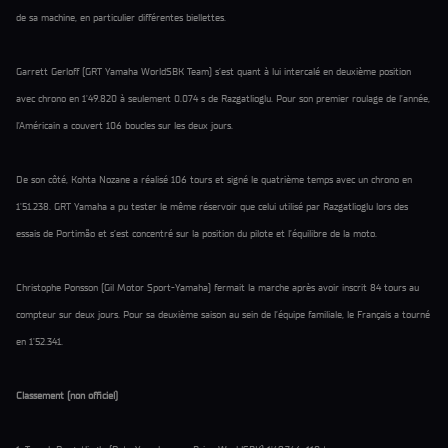
de sa machine, en particulier différentes biellettes.
Garrett Gerloff (GRT Yamaha WorldSBK Team) s’est quant à lui intercalé en deuxième position
avec chrono en 1'49.820 à seulement 0.074 s de Razgatlioglu. Pour son premier roulage de l’année,
l’Américain a couvert 106 boucles sur les deux jours.
De son côté, Kohta Nozane a réalisé 106 tours et signé le quatrième temps avec un chrono en
1'51.238. GRT Yamaha a pu tester le même réservoir que celui utilisé par Razgatlioglu lors des
essais de Portimão et s’est concentré sur la position du pilote et l’équilibre de la moto.
Christophe Ponsson (Gil Motor Sport-Yamaha) fermait la marche après avoir inscrit 84 tours au
compteur sur deux jours. Pour sa deuxième saison au sein de l’équipe familiale, le Français a tourné
en 1'52.341.
Classement (non officiel)