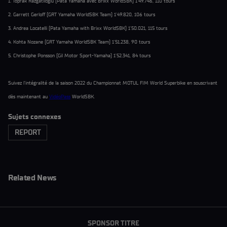
1. Toprak Razgatlioglu (Pata Yamaha avec Brixx WorldSBK) 1'49.746, 110 tours
2. Garrett Gerloff (GRT Yamaha WorldSBK Team) 1'49.820, 106 tours
3. Andrea Locatelli (Pata Yamaha with Brixx WorldSBK) 1'50.021, 115 tours
4. Kohta Nozane (GRT Yamaha WorldSBK Team) 1'51.238, 90 tours
5. Christophe Ponsson (Gil Motor Sport-Yamaha) 1'52.341, 84 tours
Suivez l'intégralité de la saison 2022 du Championnat MOTUL FIM World Superbike en souscrivant
dès maintenant au
VidéoPass
WorldSBK.
Sujets connexes
REPORT
Related News
SPONSOR TITRE