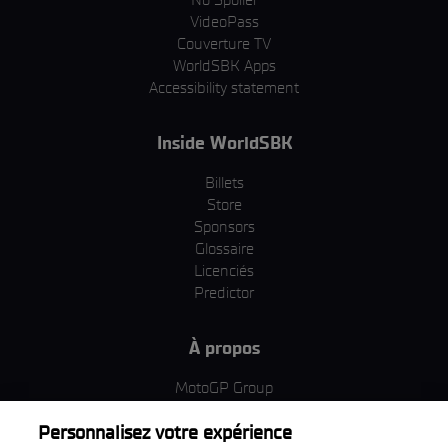
VideoPass
Couverture TV
WorldSBK Apps
Accessibility statement
Inside WorldSBK
Billets
Store
Sponsors
Glossaire
Licenciés
Predictor
À propos
MotoGP Group
Politique d'utilisation des cookies
Personnalisez votre expérience
Termes et conditions d'utilisation