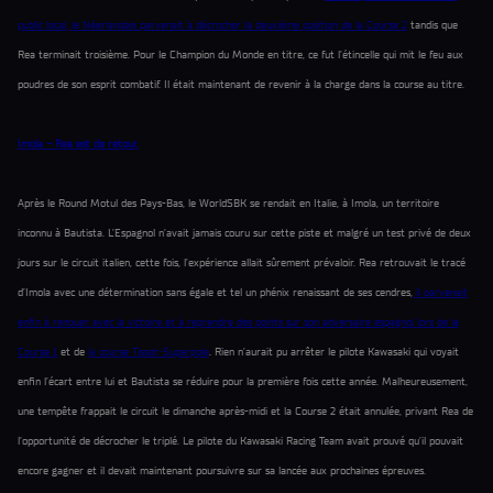
public local, le Néerlandais parvenait à décrocher la deuxième position de la Course 2
tandis que
Rea terminait troisième. Pour le Champion du Monde en titre, ce fut l’étincelle qui mit le feu aux
poudres de son esprit combatif. Il était maintenant de revenir à la charge dans la course au titre.
Imola – Rea est de retour.
Après le Round Motul des Pays-Bas, le WorldSBK se rendait en Italie, à Imola, un territoire
inconnu à Bautista. L’Espagnol n’avait jamais couru sur cette piste et malgré un test privé de deux
jours sur le circuit italien, cette fois, l’expérience allait sûrement prévaloir. Rea retrouvait le tracé
d’Imola avec une détermination sans égale et tel un phénix renaissant de ses cendres,
il parvenait
enfin à renouer avec la victoire et à reprendre des points sur son adversaire espagnol lors de la
Course 1
et de
la course Tissot-Superpole
. Rien n’aurait pu arrêter le pilote Kawasaki qui voyait
enfin l’écart entre lui et Bautista se réduire pour la première fois cette année. Malheureusement,
une tempête frappait le circuit le dimanche après-midi et la Course 2 était annulée, privant Rea de
l’opportunité de décrocher le triplé. Le pilote du Kawasaki Racing Team avait prouvé qu’il pouvait
encore gagner et il devait maintenant poursuivre sur sa lancée aux prochaines épreuves.