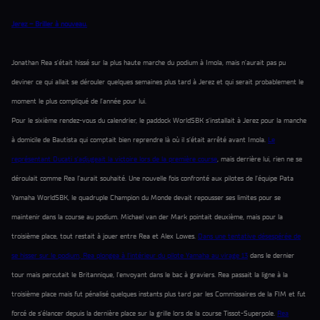
Jerez – Briller à nouveau.
Jonathan Rea s’était hissé sur la plus haute marche du podium à Imola, mais n’aurait pas pu
deviner ce qui allait se dérouler quelques semaines plus tard à Jerez et qui serait probablement le
moment le plus compliqué de l’année pour lui.
Pour le sixième rendez-vous du calendrier, le paddock WorldSBK s’installait à Jerez pour la manche
à domicile de Bautista qui comptait bien reprendre là où il s’était arrêté avant Imola.
Le
représentant Ducati s’adjugeait la victoire lors de la première course
, mais derrière lui, rien ne se
déroulait comme Rea l’aurait souhaité. Une nouvelle fois confronté aux pilotes de l’équipe Pata
Yamaha WorldSBK, le quadruple Champion du Monde devait repousser ses limites pour se
maintenir dans la course au podium. Michael van der Mark pointait deuxième, mais pour la
troisième place, tout restait à jouer entre Rea et Alex Lowes.
Dans une tentative désespérée de
se hisser sur le podium, Rea plongea à l’intérieur du pilote Yamaha au virage 13
dans le dernier
tour mais percutait le Britannique, l’envoyant dans le bac à graviers. Rea passait la ligne à la
troisième place mais fut pénalisé quelques instants plus tard par les Commissaires de la FIM et fut
forcé de s’élancer depuis la dernière place sur la grille lors de la course Tissot-Superpole.
Rea