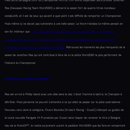
mais cette campagne 2019 du Championnat MOTUL FIM World Superbike l’aura prouvé. Jonathan
Rea (Kawasaki Racing Team WorldSBK) a démarré la saison fort de quatre titres mondiaux
consécutifs, et il est de ceux qui savent à quel point il est difficile de remporter un Championnat.
Mais même lui ne devait pas s’attendre à une telle saison. Le Nord-Irlandais lui-même pensait en
son for intérieur que
Álvaro Bautista (Aruba.it Racing - Ducati) se destinait à remporter la
couronne 2019 et pourtant, c’est une nouvelle fois lui qui marquait en peu plus l’histoire en
empochant le titre pour la cinquième fois d’affilée.
Retrouvez les moments les plus marquants de la
saison de Jonathan Rea qui ont contribué à faire de lui le pilote WorldSBK le plus performant de
l’histoire du Championnat.
Phillip Island - Le début du challenge.
Rea est arrivé à Phillip Island avec une cible dans le dos, il était l’homme à battre, le Champion à
détrôner. Mais personne ne pouvait s’attendre à ce qui allait se passer sur la piste australienne :
Nouveau venu dans la catégorie, Álvaro Bautista (Aruba.it Racing - Ducati) s’élançait au guidon de
la toute nouvelle Panigale V4 R produite par Ducati dans l’espoir de ramener le titre à Bologne.
Issu de la MotoGP™, le rookie surprenant autant le paddock WorldSBK que les fans en remportant