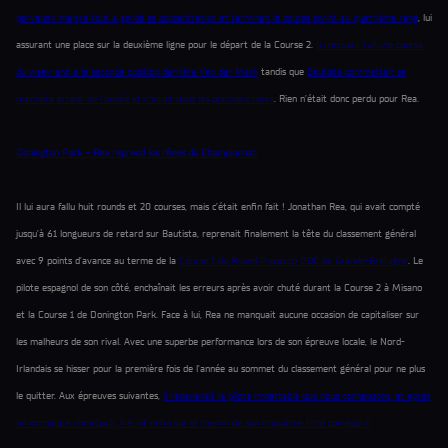
parvenait malgré tout a gardé sa concentration et terminait la course sprint au quatrième rang
, lui
assurant une place sur la deuxième ligne pour le départ de la Course 2.
Il concluait l’ultime course
du week-end à la seconde position derrière Van der Mark
tandis que
Bautista commettait sa
première erreur de l’année et chutait dans les premiers tours
. Rien n’était donc perdu pour Rea.
Donington Park – Rea reprend les rênes du Championnat.
Il lui aura fallu huit rounds et 20 courses, mais c’était enfin fait ! Jonathan Rea, qui avait compté
jusqu’à 61 longueurs de retard sur Bautista, reprenait finalement la tête du classement général
avec 9 points d’avance au terme de la
Course 1 du Round Prosecco DOC de Grande-Bretagne
. Le
pilote espagnol de son côté, enchaînait les erreurs après avoir chuté durant la Course 2 à Misano
et la Course 1 de Donington Park. Face à lui, Rea ne manquait aucune occasion de capitaliser sur
les malheurs de son rival. Avec une superbe performance lors de son épreuve locale, le Nord-
Irlandais se hisser pour la première fois de l’année au sommet du classement général pour ne plus
le quitter. Aux épreuves suivantes,
il redevenait le pilote imbattable que nous connaissons, et après
un incroyable comeback, il était enfin sur le chemin de son cinquième titre consécutif.