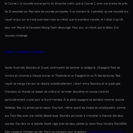
la Course 1, la nouvelle course sprint du dimanche matin, puis la Course 2, avec une avance de près
de 15 secondes sur Rea dans les courses principales. À ce moment-là, il semblait qu’une nouvelle ère
voyait le jour sur le tracé australien mais ce n’était que la première manche, et il était trop tôt
pour voir Rea et le Kawasaki Racing Team découragé. Pour eux, ce n’était que le début d’un
nouveau challenge.
Assen – La bagarre se poursuit.
Après l’Australie, Bautista et Ducati continuaient de dominer la catégorie. L’Espagnol filait de
victoire en victoires à chaque course, en Thaïlande et en Espagnol et au fil des épreuves, Rea
voyait sa marge d’erreur se réduire considérablement. L’écart entre Bautista et le quadruple
Champion du Monde ne cessait de croître et terminer deuxième en course s’avérait
particulièrement crucial pour le Nord-Irlandais. Si le pilote espagnol ne semblait montrer aucune
faiblesse, Rea n’a jamais perdu espoir. Pourtant, même quand les choses se compliquaient, comme
aux Pays-Bas avec une météo désastreuse, Bautista parvenait à triompher à chacune des deux
courses. Derrière lui, la bataille faisait rage avec les deux pilotes du team Pata Yamaha WorldSBK,
Alex Lowes et Michael van der Mark qui luttaient pour le podium.
Motivé par le soutien de son