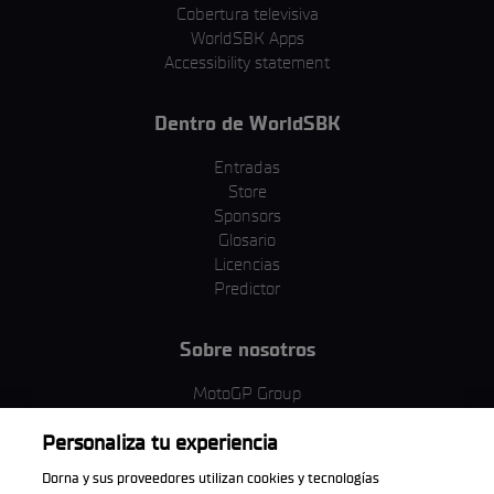
Cobertura televisiva
WorldSBK Apps
Accessibility statement
Dentro de WorldSBK
Entradas
Store
Sponsors
Glosario
Licencias
Predictor
Sobre nosotros
MotoGP Group
Política de cookies
Personaliza tu experiencia
Términos y condiciones
Corporativo y ESG
Dorna y sus proveedores utilizan cookies y tecnologías
Política de privacidad