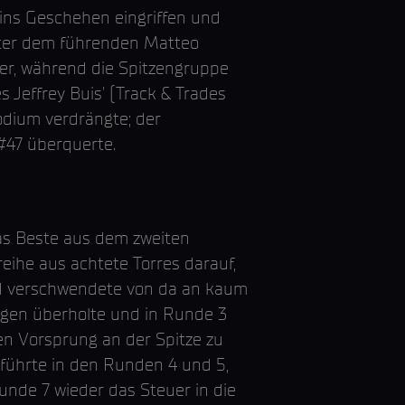
 ins Geschehen eingriffen und
inter dem führenden Matteo
her, während die Spitzengruppe
Jeffrey Buis' (Track & Trades
odium verdrängte; der
 #47 überquerte.
das Beste aus dem zweiten
ihe aus achtete Torres darauf,
nd verschwendete von da an kaum
legen überholte und in Runde 3
n Vorsprung an der Spitze zu
d führte in den Runden 4 und 5,
nde 7 wieder das Steuer in die