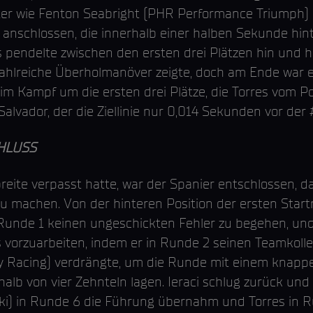
chter wie Fenton Seabright (PHR Performance Triumph)
n anschlossen, die innerhalb einer halben Sekunde h
s pendelte zwischen den ersten drei Plätzen hin und 
hlreiche Überholmanöver zeigte, doch am Ende war es 
im Kampf um die ersten drei Plätze, die Torres vom P
Salvador, der die Ziellinie nur 0,014 Sekunden vor der
HLUSS
eite verpasst hatte, war der Spanier entschlossen, 
achen. Von der hinteren Position der ersten Startre
n Runde 1 keinen ungeschickten Fehler zu begehen, u
des vorzuarbeiten, indem er in Runde 2 seinen Teamkol
y Racing) verdrängte, um die Runde mit einem knappe
halb von vier Zehnteln lagen. Ieraci schlug zurück un
i) in Runde 6 die Führung übernahm und Torres in Ru