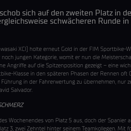
 schob sich auf den zweiten Platz in d
vergleichsweise schwächeren Runde in
wasaki XCI) holte erneut Gold in der FIM Sportbike-W
r noch jungen Kategorie, womit er nun die Meisterscha
e Angriffe auf die Spitzenposition gezeigt – eine wicht
ortbike-Klasse in den späteren Phasen der Rennen oft
die Führung in der Fahrerwertung zu übernehmen, nur 
vid Salvador.
ZSCHMERZ
des Wochenendes von Platz 5 aus, doch der Spanier ar
tz 3, zwei Zehntel hinter seinem Teamkollegen. Mit 