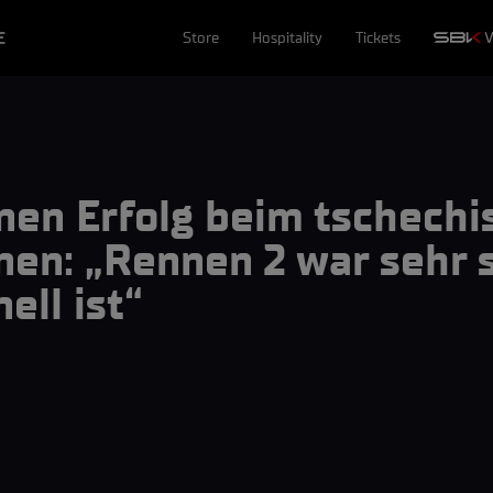
E
Store
Hospitality
Tickets
inen Erfolg beim tschech
n: „Rennen 2 war sehr s
ell ist“