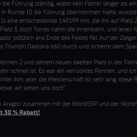
ie Führung ständig, wobei kein Fahrer länger als ein
 in Runde 10 die Führung übernommen hatte, wusste To
1 eine entscheidende 1:49,199 min, die ihn auf Platz 
 Platz 3, doch Torres nahm die Innenbahn, und Ieraci f
ador plötzlich ans Ende des Feldes fiel. Auf der Zielger
is Triumph Daytona 660 durch und sicherte dem Spani
Rennen 2 und seinem neuen zweiten Platz in der Fahr
sehr schnell ist. Es war ein verrücktes Rennen, und ic
inter ihm, aber die Meisterschaft ist sehr lang; diese
ecke, wir sehen uns dort!“
in Aragon zusammen mit der WorldSSP und der WorldSB
t 30 % Rabatt!