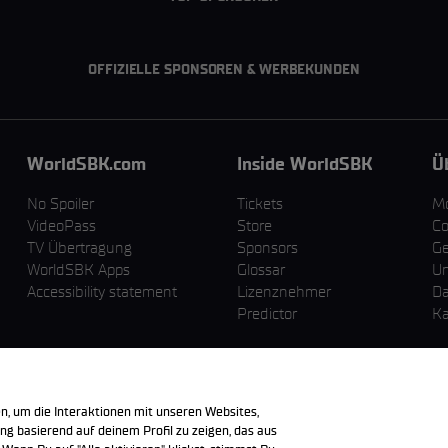
OFFIZIELLE SPONSOREN & WERBEKUNDEN
WorldSBK.com
Inside WorldSBK
Ü
No Spoiler
Tickets
M
VideoPass
Store
Co
TV Übertragung
Sponsors
Ge
WorldSBK Apps
Glossar
U
Accessibility statement
Lizenznehmer
Da
Predictor
Ka
n, um die Interaktionen mit unseren Websites,
g basierend auf deinem Profil zu zeigen, das aus