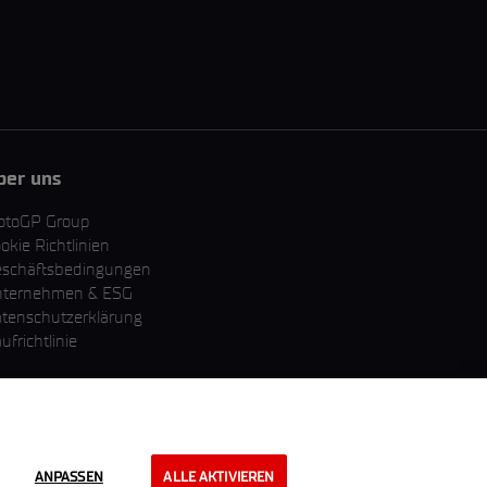
ber uns
otoGP Group
okie Richtlinien
schäftsbedingungen
nternehmen & ESG
tenschutzerklärung
ufrichtlinie
ANPASSEN
ALLE AKTIVIEREN