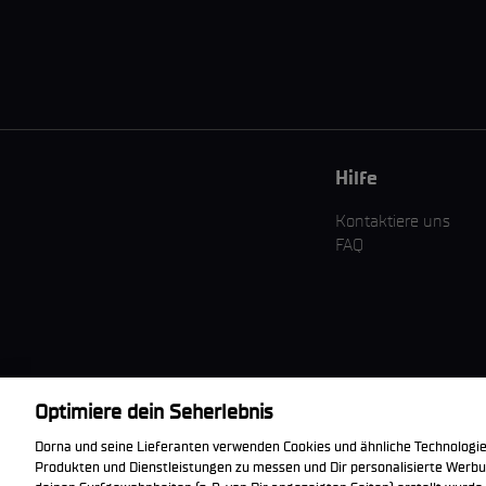
Hilfe
Kontaktiere uns
FAQ
Optimiere dein Seherlebnis
Die offizielle
Dorna und seine Lieferanten verwenden Cookies und ähnliche Technologie
WorldSBK App
Produkten und Dienstleistungen zu messen und Dir personalisierte Werbun
herunterladen