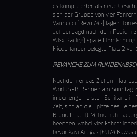
es komplizierter, als neue Gesi
sich der Gruppe von vier Fahrer
Vannucci (Revo-M2) lagen. Torre
auf der Jagd nach dem Podium za
Wixx Racing) späte Einmischung 
Niederländer belegte Platz 2 vor 
REVANCHE ZUM RUNDENABSC
Nachdem er das Ziel um Haaresbr
WorldSPB-Rennen am Sonntag zu m
in der engen ersten Schikane i
Zeit, sich an die Spitze des Fel
Bruno Ieraci (CM Triumph Factor
beenden, wobei vier Fahrer inner
bevor Xavi Artigas (MTM Kawasak