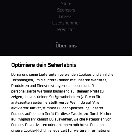
Store
Sponsors
Glossar
Lizenznehmer
Predictor
Über uns
MotoGP Group
Cookie Richtlinien
Optimiere dein Seherlebnis
Geschäftsbedingungen
Dorna und seine Lieferanten verwenden Cookies und ähnliche
Unternehmen & ESG
Technologien, um die Interaktionen mit unseren Websites,
Datenschutzerklärung
Produkten und Dienstleistungen zu messen und Dir
Kaufrichtlinie
personalisierte Werbung basierend auf deinem Profil zu
zeigen, das aus deinen Surfgewohnheiten (z. B. von Dir
angezeigten Seiten) erstellt wurde. Wenn Du auf "Alle
aktivieren" klickst, stimmst Du der Speicherung unserer
Cookies auf deinem Gerät für diese Zwecke zu. Durch Klicken
Die offizielle WorldSBK App herunterladen
auf "Anpassen" kannst Du auswählen, welche Kategorien von
Cookies Du aktivieren oder ablehnen möchtest. Du kannst
unsere Cookie-Richtlinie jederzeit für weitere Informationen