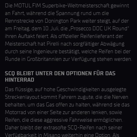
Die MOTUL FIM Superbike-Weltmeisterschaft gewinnt
an Fahrt, während die Spannung rund um die
Rennstrecke von Donington Park weiter steigt, auf der
am Freitag, dem 10. Juli, die „Prosecco DOC UK Round“
ihren Auftakt feiert. Als offizieller Reifenlieferant der
Meisterschaft hat Pirelli nach sorgfältiger Abwägung
durch seine Ingenieure bestätigt, welche Reifen bei der
Runde in Großbritannien zur Verfügung stehen werden.
SCQ BLEIBT UNTER DEN OPTIONEN FÜR DAS
HINTERRAD
Das flüssige, auf hohe Geschwindigkeiten ausgelegte
Streckenlayout kommt Fahrern zugute, die die Nerven
behalten, um das Gas offen zu halten, während sie das
Motorrad von einer Seite zur anderen lenken, sowie
Reifen, die diese aggressive Fahrweise ermöglichen.
Daher bleibt der extrasofte SCQ-Reifen nach seiner
Verfügbarkeit in Misano weiterhin eine Option. Als