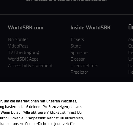
WorldSBK.com
Inside WorldSBK
Ü
No Spoiler
Tickets
M
VideoPass
Store
Co
TV Übertragung
Sponsors
Ge
WorldSBK Apps
Glossar
U
Accessibility statement
Lizenznehmer
Da
Predictor
Ka
n, um die Interaktionen mit unseren Websites,
g basierend auf deinem Profil zu zeigen, das aus
 Wenn Du auf "Alle aktivieren" klickst, stimmst Du
urch Klicken auf "Anpassen" kannst Du auswählen,
annst unsere Cookie-Richtlinie jederzeit für
en sind Eigentum der jeweiligen Besitzer.