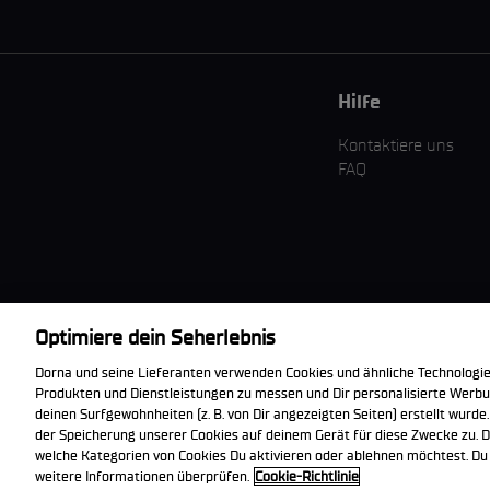
Hilfe
Kontaktiere uns
FAQ
Optimiere dein Seherlebnis
Die offizielle
Dorna und seine Lieferanten verwenden Cookies und ähnliche Technologie
WorldSBK App
Produkten und Dienstleistungen zu messen und Dir personalisierte Werbun
herunterladen
deinen Surfgewohnheiten (z. B. von Dir angezeigten Seiten) erstellt wurde.
der Speicherung unserer Cookies auf deinem Gerät für diese Zwecke zu. D
welche Kategorien von Cookies Du aktivieren oder ablehnen möchtest. Du k
© 2026 Dorna WorldSBK. Alle Rechte vorbehalten. Alle Handelsmark
weitere Informationen überprüfen.
Cookie-Richtlinie