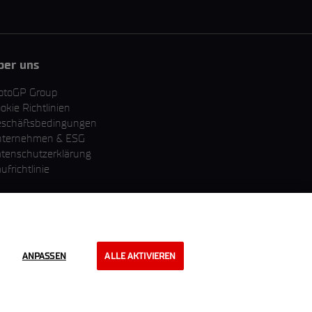
ber uns
otoGP Group
okie Richtlinien
schäftsbedingungen
nternehmen & ESG
tenschutzerklärung
ufrichtlinie
ANPASSEN
ALLE AKTIVIEREN