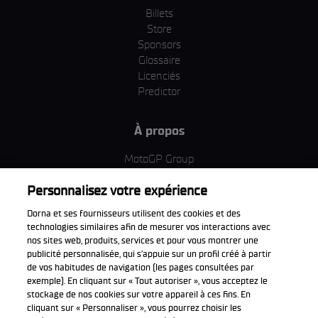
Billets
Store
Sponsors
Glossaire
Licenciés
Predictor
À propos
MotoGP Group
Politique d'utilisation des cookies
Personnalisez votre expérience
Termes et conditions d'utilisation
Entreprise & ESG
Dorna et ses fournisseurs utilisent des cookies et des
Politique de confidentialité
technologies similaires afin de mesurer vos interactions avec
Politique d’achat
nos sites web, produits, services et pour vous montrer une
publicité personnalisée, qui s’appuie sur un profil créé à partir
de vos habitudes de navigation (les pages consultées par
exemple). En cliquant sur « Tout autoriser », vous acceptez le
stockage de nos cookies sur votre appareil à ces fins. En
Télécharger l'appli officiell
cliquant sur « Personnaliser », vous pourrez choisir les