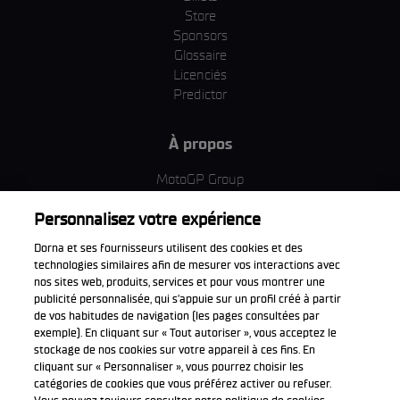
Store
Sponsors
Glossaire
Licenciés
Predictor
À propos
MotoGP Group
Politique d'utilisation des cookies
Personnalisez votre expérience
Termes et conditions d'utilisation
Entreprise & ESG
Dorna et ses fournisseurs utilisent des cookies et des
Politique de confidentialité
technologies similaires afin de mesurer vos interactions avec
Politique d’achat
nos sites web, produits, services et pour vous montrer une
publicité personnalisée, qui s’appuie sur un profil créé à partir
de vos habitudes de navigation (les pages consultées par
exemple). En cliquant sur « Tout autoriser », vous acceptez le
stockage de nos cookies sur votre appareil à ces fins. En
Télécharger l'appli officiell
cliquant sur « Personnaliser », vous pourrez choisir les
catégories de cookies que vous préférez activer ou refuser.