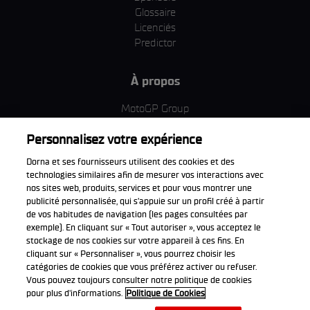
Glossaire
Licenciés
Predictor
À propos
MotoGP Group
Politique d'utilisation des cookies
Personnalisez votre expérience
Termes et conditions d'utilisation
Entreprise & ESG
Dorna et ses fournisseurs utilisent des cookies et des
Politique de confidentialité
technologies similaires afin de mesurer vos interactions avec
Politique d’achat
nos sites web, produits, services et pour vous montrer une
publicité personnalisée, qui s’appuie sur un profil créé à partir
de vos habitudes de navigation (les pages consultées par
exemple). En cliquant sur « Tout autoriser », vous acceptez le
stockage de nos cookies sur votre appareil à ces fins. En
Télécharger l'appli officiell
cliquant sur « Personnaliser », vous pourrez choisir les
catégories de cookies que vous préférez activer ou refuser.
Vous pouvez toujours consulter notre politique de cookies
pour plus d'informations.
Politique de Cookies