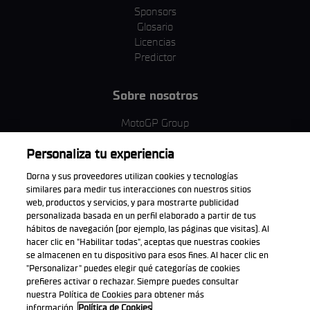
Sponsors
Glosario
Licencias
Predictor
Sobre nosotros
MotoGP Group
Política de cookies
Personaliza tu experiencia
Términos y condiciones
Corporativo y ESG
Dorna y sus proveedores utilizan cookies y tecnologías
Política de privacidad
similares para medir tus interacciones con nuestros sitios
Política de compra
web, productos y servicios, y para mostrarte publicidad
personalizada basada en un perfil elaborado a partir de tus
hábitos de navegación (por ejemplo, las páginas que visitas). Al
hacer clic en "Habilitar todas", aceptas que nuestras cookies
se almacenen en tu dispositivo para esos fines. Al hacer clic en
Descarga la aplicación oficial
"Personalizar" puedes elegir qué categorías de cookies
prefieres activar o rechazar. Siempre puedes consultar
nuestra Política de Cookies para obtener más
información.
Política de Cookies