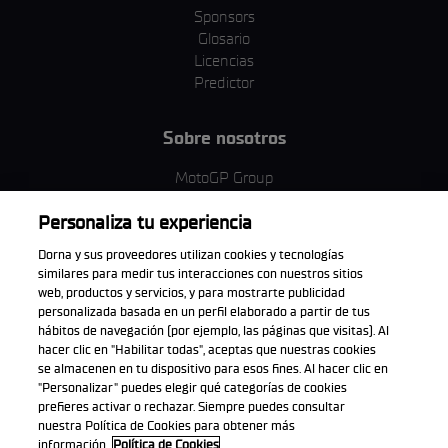
Sponsors
Glosario
Licencias
Predictor
Sobre nosotros
MotoGP Group
Política de cookies
Personaliza tu experiencia
Términos y condiciones
Corporativo y ESG
Dorna y sus proveedores utilizan cookies y tecnologías
Política de privacidad
similares para medir tus interacciones con nuestros sitios
Política de compra
web, productos y servicios, y para mostrarte publicidad
personalizada basada en un perfil elaborado a partir de tus
hábitos de navegación (por ejemplo, las páginas que visitas). Al
hacer clic en "Habilitar todas", aceptas que nuestras cookies
se almacenen en tu dispositivo para esos fines. Al hacer clic en
Descarga la aplicación oficial
"Personalizar" puedes elegir qué categorías de cookies
prefieres activar o rechazar. Siempre puedes consultar
nuestra Política de Cookies para obtener más
información.
Política de Cookies