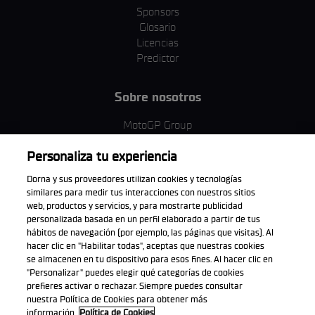
Sponsors
Glosario
Licencias
Predictor
Sobre nosotros
MotoGP Group
Política de cookies
Personaliza tu experiencia
Términos y condiciones
Corporativo y ESG
Dorna y sus proveedores utilizan cookies y tecnologías
Política de privacidad
similares para medir tus interacciones con nuestros sitios
Política de compra
web, productos y servicios, y para mostrarte publicidad
personalizada basada en un perfil elaborado a partir de tus
hábitos de navegación (por ejemplo, las páginas que visitas). Al
hacer clic en "Habilitar todas", aceptas que nuestras cookies
se almacenen en tu dispositivo para esos fines. Al hacer clic en
Descarga la aplicación oficial
"Personalizar" puedes elegir qué categorías de cookies
prefieres activar o rechazar. Siempre puedes consultar
nuestra Política de Cookies para obtener más
información.
Política de Cookies