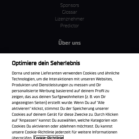
Sponsors
Glossar
Lizenznehmer
Predictor
Über uns
MotoGP Group
Cookie Richtlinien
Optimiere dein Seherlebnis
Geschäftsbedingungen
Dorna und seine Lieferanten verwenden Cookies und ähnliche
Unternehmen & ESG
Technologien, um die Interaktionen mit unseren Websites,
Datenschutzerklärung
Produkten und Dienstleistungen zu messen und Dir
Kaufrichtlinie
personalisierte Werbung basierend auf deinem Profil zu
zeigen, das aus deinen Surfgewohnheiten (z. B. von Dir
angezeigten Seiten) erstellt wurde. Wenn Du auf "Alle
aktivieren" klickst, stimmst Du der Speicherung unserer
Cookies auf deinem Gerät für diese Zwecke zu. Durch Klicken
Die offizielle WorldSBK App herunterladen
auf "Anpassen" kannst Du auswählen, welche Kategorien von
Cookies Du aktivieren oder ablehnen möchtest. Du kannst
unsere Cookie-Richtlinie jederzeit für weitere Informationen
überprüfen.
Cookie-Richtlinie