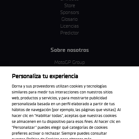
Store
Sponsors
Glosario
Licencias
Predictor
Sobre nosotros
MotoGP Group
Política de cookies
Personaliza tu experiencia
Términos y condiciones
Corporativo y ESG
Dorna y sus proveedores utilizan cookies y tecnologías
Política de privacidad
similares para medir tus interacciones con nuestros sitios
Política de compra
web, productos y servicios, y para mostrarte publicidad
personalizada basada en un perfil elaborado a partir de tus
hábitos de navegación (por ejemplo, las páginas que visitas). Al
hacer clic en "Habilitar todas", aceptas que nuestras cookies
se almacenen en tu dispositivo para esos fines. Al hacer clic en
Descarga la aplicación oficial
"Personalizar" puedes elegir qué categorías de cookies
prefieres activar o rechazar. Siempre puedes consultar