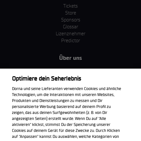
Tickets
Store
Sponsors
Glossar
Lizenznehmer
Predictor
Über uns
MotoGP Group
Cookie Richtlinien
Optimiere dein Seherlebnis
Geschäftsbedingungen
Dorna und seine Lieferanten verwenden Cookies und ähnliche
Unternehmen & ESG
Technologien, um die Interaktionen mit unseren Websites,
Datenschutzerklärung
Produkten und Dienstleistungen zu messen und Dir
Kaufrichtlinie
personalisierte Werbung basierend auf deinem Profil zu
zeigen, das aus deinen Surfgewohnheiten (z. B. von Dir
angezeigten Seiten) erstellt wurde. Wenn Du auf "Alle
aktivieren" klickst, stimmst Du der Speicherung unserer
Cookies auf deinem Gerät für diese Zwecke zu. Durch Klicken
Die offizielle WorldSBK App herunterladen
auf "Anpassen" kannst Du auswählen, welche Kategorien von